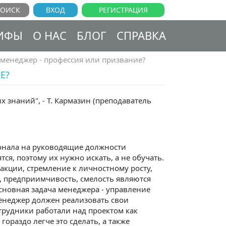
ВХОД
РЕГИСТРАЦИЯ
ИФЫ
О НАС
БЛОГ
СПРАВКА
менеджер - профессия или призвание?
Е?
х знаний", - Т. Кармазин (преподаватель
онала на руководящие должности
ся, поэтому их нужно искать, а не обучать.
еакции, стремление к личностному росту,
, предприимчивость, смелость являются
сновная задача менеджера - управление
енеджер должен реализовать свои
трудники работали над проектом как
раздо легче это сделать, а также