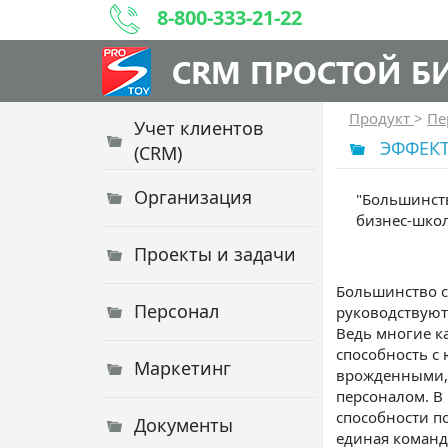
8-800-333-21-22
CRM ПРОСТОЙ Б
Продукт
>
Пе
Учет клиентов
ЭФФЕК
(CRM)
Организация
"Большинств
бизнес-шко
Проекты и задачи
Большинство 
Персонал
руководствуютс
Ведь многие ка
способность с
Маркетинг
врожденными, 
персоналом. В
способности п
Документы
единая команд