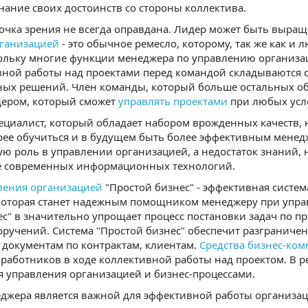
нание своих достоинств со стороны коллектива.
точка зрения не всегда оправдана. Лидер может быть выращ
ганизацией
- это обычное ремесло, которому, так же как и
ольку многие функции менеджера по управлению организа
вной работы над проектами перед командой складываются 
ых решений. Член команды, который больше остальных о
дером, который сможет
управлять проектами
при любых усл
пециалист, который обладает набором врожденных качеств
рее обучиться и в будущем быть более эффективным менед
ую роль в управлении организацией, а недостаток знаний,
е современных информационных технологий.
ления организацией
"Простой бизнес" - эффективная систем
которая станет надежным помощником менеджеру при упра
ес" в значительно упрощает процесс постановки задач по п
ручений. Система "Простой бизнес" обеспечит разграниче
документам по контрактам, клиентам.
Средства бизнес-ко
работников в ходе коллективной работы над проектом. В 
я управления организацией и бизнес-процессами.
джера является важной для эффективной работы организац