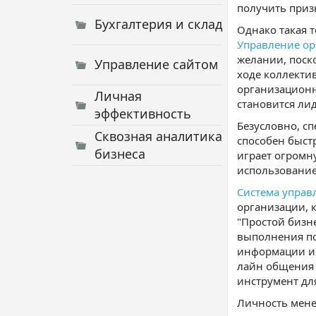
получить приз
Бухгалтерия и склад
Однако такая 
Управление ор
желании, поск
Управление сайтом
ходе коллекти
организационн
Личная
становится ли
эффективность
Безусловно, с
Сквозная аналитика
способен быст
бизнеса
играет огромн
использовани
Система управ
организации, 
"Простой бизн
выполнения по
информации и 
лайн общения 
инструмент дл
Личность мене