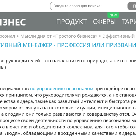
ИЗНЕС
ПРОДУКТ
СФЕРЫ
ТАР
рсонал
>
Мысли дня от «Простого бизнеса»
>
Эффективный 
ТИВНЫЙ МЕНЕДЖЕР - ПРОФЕССИЯ ИЛИ ПРИЗВАНИ
о руководителей - это начальники от природы, а не от свои
лы)
специалистов
по управлению персоналом
при подборе перс
я принципом, что руководителями рождаются, а не становят
чества лидера, такие как развитый интеллект и быстрота р
 юмором взглянуть на некоторые ситуации, инициативность
а с годами они только развиваются и совершенствуются. О
 процессе своей деятельности по управлению персоналом м
о сплочению и объединению коллектива, для того чтобы со
а. Людям, обладающими врожденными качествами лидера, го