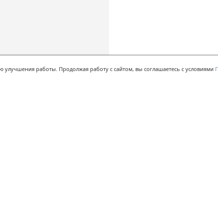
ью улучшения работы. Продолжая работу с сайтом, вы соглашаетесь с условиями
П
БЫСТРАЯ РЕГИСТРАЦИЯ В БЕСПЛАТНОЙ CRM
Для получения кода
подтверждения