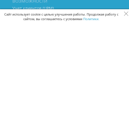
ВОЗМОЖНОСТИ
Учет клиентов (ЦРМ)
Сквозная аналитика бизнеса
Сайт использует cookie с целью улучшения работы. Продолжая работу с
сайтом, вы соглашаетесь с условиями
Политики.
Управление персоналом
Управление проектами
Документооборот
Управление складом и бухгалтерия
ПОМОЩЬ
Частые вопросы
Руководство пользователя
Видео-уроки
Задать вопрос
Поделиться идеей
Защита данных
Удаленный доступ
Карта сайта
ВЕРСИИ ПРОГРАММЫ
Скачать CRM для Windows х64
Скачать CRM для Windows х32