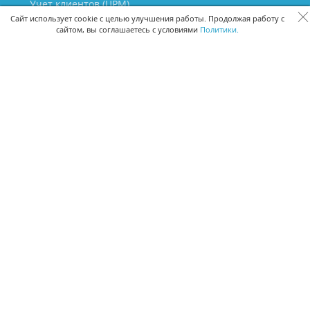
Учет клиентов (ЦРМ)
Сквозная аналитика бизнеса
Сайт использует cookie с целью улучшения работы. Продолжая работу с
сайтом, вы соглашаетесь с условиями
Политики.
Управление персоналом
Управление проектами
Документооборот
Управление складом и бухгалтерия
ПОМОЩЬ
Частые вопросы
Руководство пользователя
Видео-уроки
Задать вопрос
Поделиться идеей
Защита данных
Удаленный доступ
Карта сайта
ВЕРСИИ ПРОГРАММЫ
Скачать CRM для Windows х64
Скачать CRM для Windows х32
CRM Онлайн