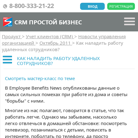
8-800-333-21-22
ВХОД
РЕГИСТРАЦИЯ
CRM ПРОСТОЙ БИЗНЕС
Продукт
>
Учет клиентов (CRM)
>
Новости управления
организацией
>
Октябрь 2011
>
Как наладить работу
удаленных сотрудников?
КАК НАЛАДИТЬ РАБОТУ УДАЛЕННЫХ
СОТРУДНИКОВ?
Смотреть мастер-класс по теме
В Employee Benefits News опубликованы данные о
самых сильных помехах при работе из дома и советы
"борьбы" с ними.
Многие из нас полагают, говорится в статье, что так
работать легче. Однако мы забываем, насколько
легко отвлечься в домашней обстановке: посмотреть
телевизор, позаниматься с детьми, повисеть в
интернете, поболтать по телефону, да просто