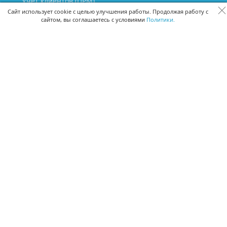
Учет клиентов (ЦРМ)
Сквозная аналитика бизнеса
Сайт использует cookie с целью улучшения работы. Продолжая работу с
сайтом, вы соглашаетесь с условиями
Политики.
Управление персоналом
Управление проектами
Документооборот
Управление складом и бухгалтерия
ПОМОЩЬ
Частые вопросы
Руководство пользователя
Видео-уроки
Задать вопрос
Поделиться идеей
Защита данных
Удаленный доступ
Карта сайта
ВЕРСИИ ПРОГРАММЫ
Скачать CRM для Windows х64
Скачать CRM для Windows х32
CRM Онлайн