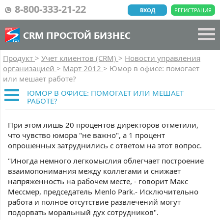
8-800-333-21-22
ВХОД
РЕГИСТРАЦИЯ
CRM ПРОСТОЙ БИЗНЕС
Продукт
>
Учет клиентов (CRM)
>
Новости управления
организацией
>
Март 2012
>
Юмор в офисе: помогает
или мешает работе?
ЮМОР В ОФИСЕ: ПОМОГАЕТ ИЛИ МЕШАЕТ
РАБОТЕ?
При этом лишь 20 процентов директоров отметили,
что чувство юмора "не важно", а 1 процент
опрошенных затруднились с ответом на этот вопрос.
"Иногда немного легкомыслия облегчает построение
взаимопонимания между коллегами и снижает
напряженность на рабочем месте, - говорит Макс
Мессмер, председатель Menlo Park.- Исключительно
работа и полное отсутствие развлечений могут
подорвать моральный дух сотрудников".