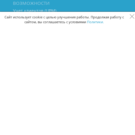
ВОЗМОЖНОСТИ
Учет клиентов (ЦРМ)
Сквозная аналитика бизнеса
Сайт использует cookie с целью улучшения работы. Продолжая работу с
сайтом, вы соглашаетесь с условиями
Политики.
Управление персоналом
Управление проектами
Документооборот
Управление складом и бухгалтерия
ПОМОЩЬ
Частые вопросы
Руководство пользователя
Видео-уроки
Задать вопрос
Поделиться идеей
Защита данных
Удаленный доступ
Карта сайта
ВЕРСИИ ПРОГРАММЫ
Скачать CRM для Windows х64
Скачать CRM для Windows х32