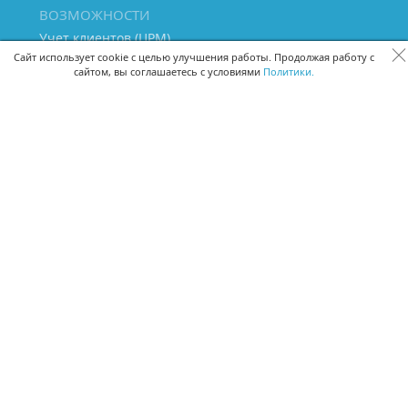
ВОЗМОЖНОСТИ
Учет клиентов (ЦРМ)
Сквозная аналитика бизнеса
Сайт использует cookie с целью улучшения работы. Продолжая работу с
сайтом, вы соглашаетесь с условиями
Политики.
Управление персоналом
Управление проектами
Документооборот
Управление складом и бухгалтерия
ПОМОЩЬ
Частые вопросы
Руководство пользователя
Видео-уроки
Задать вопрос
Поделиться идеей
Защита данных
Удаленный доступ
Карта сайта
ВЕРСИИ ПРОГРАММЫ
Скачать CRM для Windows х64