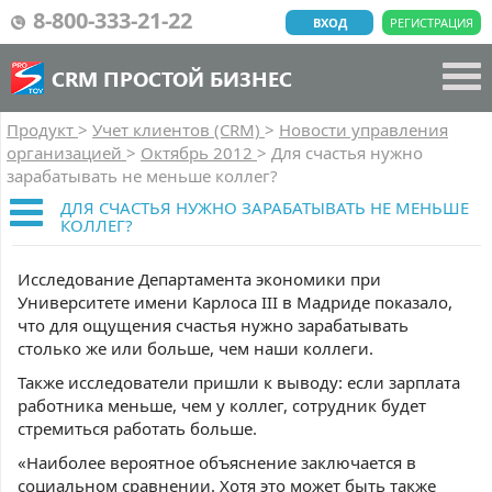
8-800-333-21-22
ВХОД
РЕГИСТРАЦИЯ
CRM ПРОСТОЙ БИЗНЕС
Продукт
>
Учет клиентов (CRM)
>
Новости управления
организацией
>
Октябрь 2012
>
Для счастья нужно
зарабатывать не меньше коллег?
ДЛЯ СЧАСТЬЯ НУЖНО ЗАРАБАТЫВАТЬ НЕ МЕНЬШЕ
КОЛЛЕГ?
Исследование Департамента экономики при
Университете имени Карлоса III в Мадриде показало,
что для ощущения счастья нужно зарабатывать
столько же или больше, чем наши коллеги.
Также исследователи пришли к выводу: если зарплата
работника меньше, чем у коллег, сотрудник будет
стремиться работать больше.
«Наиболее вероятное объяснение заключается в
социальном сравнении. Хотя это может быть также