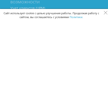
ВОЗМОЖНОСТИ
Учет клиентов (ЦРМ)
Сквозная аналитика бизнеса
Сайт использует cookie с целью улучшения работы. Продолжая работу с
сайтом, вы соглашаетесь с условиями
Политики.
Управление персоналом
Управление проектами
Документооборот
Управление складом и бухгалтерия
ПОМОЩЬ
Частые вопросы
Руководство пользователя
Видео-уроки
Задать вопрос
Поделиться идеей
Защита данных
Удаленный доступ
Карта сайта
ВЕРСИИ ПРОГРАММЫ
Скачать CRM для Windows х64
Скачать CRM для Windows х32