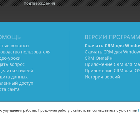
подтверждения
ОМОЩЬ
ВЕРСИИ ПРОГРАМ
стые вопросы
Скачать CRM для Windo
ководство пользователя
Скачать CRM для Window
део-уроки
CRM Онлайн
дать вопрос
Приложение CRM для Ma
делиться идеей
Приложение CRM для iO
щита данных
История версий
аленный доступ
рта сайта
ью улучшения работы. Продолжая работу с сайтом, вы соглашаетесь с условиями
П
МЫ В СОЦСЕТЯХ