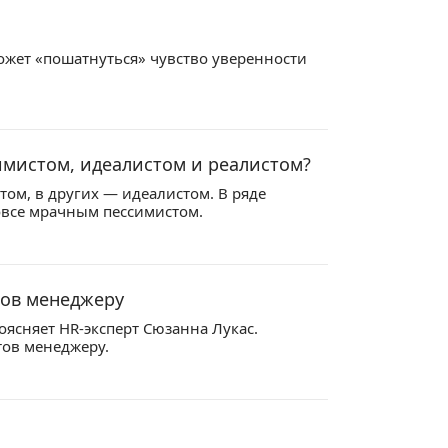
ожет «пошатнуться» чувство уверенности
имистом, идеалистом и реалистом?
ом, в других — идеалистом. В ряде
вовсе мрачным пессимистом.
тов менеджеру
ясняет HR-эксперт Сюзанна Лукас.
тов менеджеру.