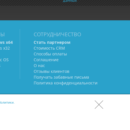
данных
МЫ
СОТРУДНИЧЕСТВО
ws х64
Стать партнером
s х32
Стоимость CRM
Способы оплаты
c OS
Соглашение
S
О нас
Отзывы клиентов
Получать забавные письма
Политика конфиденциальности
олитики.
СКАЧАТЬ CRM