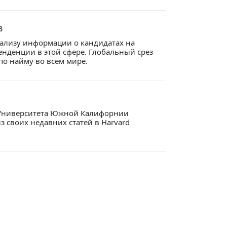
в
нализу информации о кандидатах на
енденции в этой сфере. Глобальный срез
по найму во всем мире.
ь Университета Южной Калифорнии
из своих недавних статей в Harvard