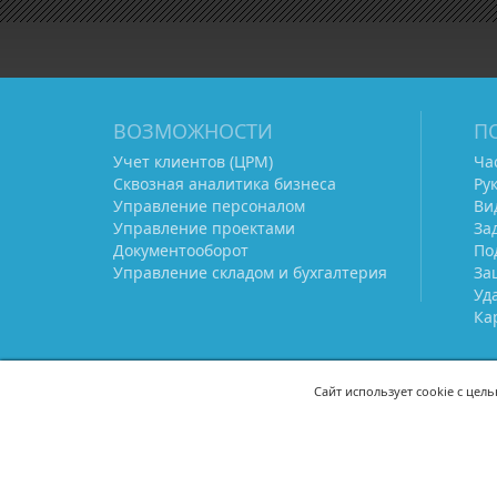
ВОЗМОЖНОСТИ
П
Учет клиентов (ЦРМ)
Ча
Сквозная аналитика бизнеса
Ру
Управление персоналом
Ви
Управление проектами
За
Документооборот
По
Управление складом и бухгалтерия
За
Уд
Ка
Сайт использует cookie с цел
СВЯЖИТЕСЬ С НАМИ