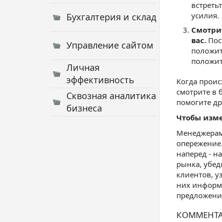
встреть
усилия.
Бухгалтерия и склад
Смотрит
вас.
Пост
Управление сайтом
положит
положит
Личная
эффективность
Когда проис
смотрите в 
Сквозная аналитика
помогите д
бизнеса
Чтобы изм
Менеджерам 
опережение.
наперед - н
рынка, убед
клиентов, у
них информа
предложени
КОММЕНТ