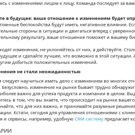
тесь с изменениями лицом к лицу. Команда последует за вам
е в будущее: ваше отношение к изменениям будет опр
оянные беспокойства будут иметь негативное влияние. Если
ельные стороны в ситуации и двигаться вперед с увереннос
ельному результату, ваше отношение поможет и вашему би
ходят изменения, не уклоняйтесь от них, а действуйте. Сто
будущее и сделайте лучшее, что возможно в этой ситуации.
ругим добиться положительных изменений.
енения не стали неожиданностью
следует научиться иметь дело с изменением во многих отн
 Безусловно, изменения на рынке бывает трудно обнаружи
аиболее важно для успеха продукта и компании в целом. В
итесь в том, что вы знаете, что происходит на рынке вашег
знайте, что для них важно, и принимайте разумные решени
ции. Кстати, сегодня для управления отношениями с клие
я и сервисы, например, удобную
CRM-систему
предлагает к
АРИИ