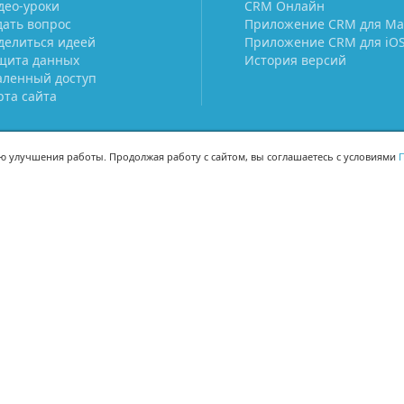
део-уроки
CRM Онлайн
дать вопрос
Приложение CRM для Ma
делиться идеей
Приложение CRM для iO
щита данных
История версий
аленный доступ
рта сайта
ью улучшения работы. Продолжая работу с сайтом, вы соглашаетесь с условиями
П
МЫ В СОЦСЕТЯХ
-02
-02
Поделиться