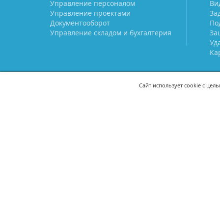
Управление персоналом
Ви
Управление проектами
За
Документооборот
По
Управление складом и бухгалтерия
За
Уд
Ка
Сайт использует cookie с цел
СВЯЖИТЕСЬ С НАМИ
8 (800) 333-21-22
+7 (495) 233-02
8 (499) 110-21-22
+7 (985) 233-02
mail@prostoy.ru
121205, г. Москва, территория
инновационного центра