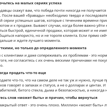
точьтесь на малых сериях успеха
давцы скажут вам, что победа почти никогда не получается с
. После вашей «бравады» необходимо твердо и последоват
 серии успешных шагов, которые с течением времени прив
потом и к продаже. Бывают случаи, когда более важно уйти
ться быстрой, единичной продажи, которая может и не име
бщаться напористо, но и не торопя клиента. Если прямо сей
дальше и ждите лучшего момента.
чуткими, но только до определенного момента
 с клиентами и даже сопереживать их проблемам - это норма
оге, не согласитесь с их очень вескими причинами не покуп
о.
когда продать что-то еще
одаете что-то, что на самом деле не так уж и нужно, лучше 
хов говорят о запахах и статусе, а не о долларах и центах.
абителей, битого стекла, дыма и безопасностью, а никогда 
тесь слов «может быть» и причин, чтобы вернуться
закрытый ответ - это очень плохо. Миллион «может быть» л