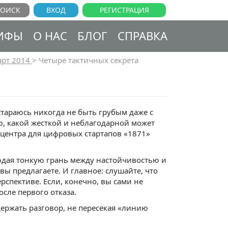
ВХОД
РЕГИСТРАЦИЯ
ИФЫ
О НАС
БЛОГ
СПРАВКА
рт 2014
>
Четыре тактичных секрета
стараюсь никогда не быть грубым даже с
, какой жесткой и неблагодарной может
 центра для цифровых стартапов «1871»
юдая тонкую грань между настойчивостью и
вы предлагаете. И главное: слушайте, что
рспективе. Если, конечно, вы сами не
сле первого отказа.
держать разговор, не пересекая «линию