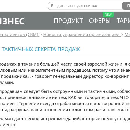
ИЗНЕС
ПРОДУКТ
СФЕРЫ
ТАР
ет клиентов (CRM)
>
Новости управления организацией
>
Ма
 ТАКТИЧНЫХ СЕКРЕТА ПРОДАЖ
родажах в течение большей части своей взрослой жизни, я 
лковым или некомпетентным продавцом, потому что я знаю
 продажника», - говорит генеральный директор ко-воркинг
уллман.
продавцам следует быть остроумными и тактичными, собл
, привлекая внимание не тем, КАК вы говорите, а тем, ЧТО 
 клиент. Терпение всегда отрабатывается в долгосрочной пе
сты, разрушая ваши отношения с клиентом раз и навсегда по
уллман дает несколько рекомендаций, которые помогут под
лиента.