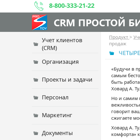
8-800-333-21-22
CRM ПРОСТОЙ Б
Продукт
>
Уч
Учет клиентов
продаж
(CRM)
ЧЕТЫРЕ
Организация
«Будучи в п
самым бесто
Проекты и задачи
быть работа
Ховард А. Т
Персонал
Но и самим 
вежливостью
говорит ваш
Маркетинг
сжигаете мо
Ховард А. Т
Документы
комфорта» к