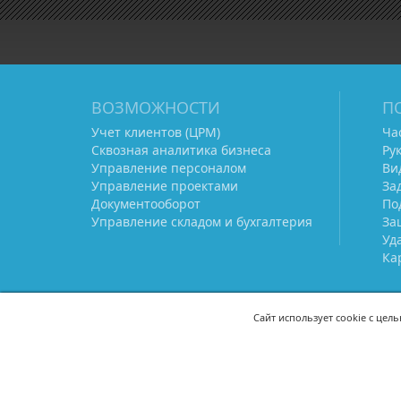
ВОЗМОЖНОСТИ
П
Учет клиентов (ЦРМ)
Ча
Сквозная аналитика бизнеса
Ру
Управление персоналом
Ви
Управление проектами
За
Документооборот
По
Управление складом и бухгалтерия
За
Уд
Ка
Сайт использует cookie с цел
СВЯЖИТЕСЬ С НАМИ