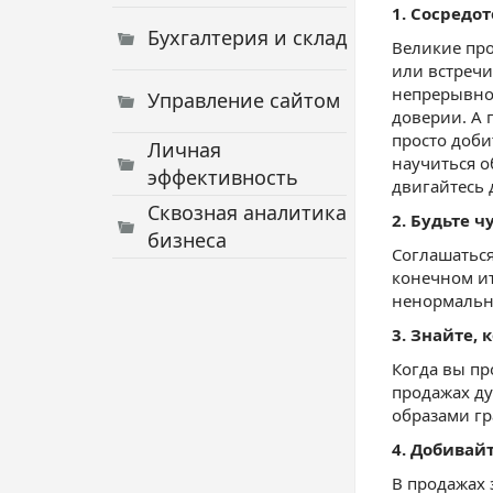
1. Сосредо
Бухгалтерия и склад
Великие про
или встречи
непрерывной
Управление сайтом
доверии. А 
просто доби
Личная
научиться о
эффективность
двигайтесь 
Сквозная аналитика
2. Будьте 
бизнеса
Соглашаться
конечном ит
ненормальн
3. Знайте, 
Когда вы пр
продажах ду
образами гр
4. Добивай
В продажах 