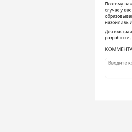
Поэтому важ
случае у ва
образовывай
назойливый 
Для выстра
разработки,
КОММЕНТ