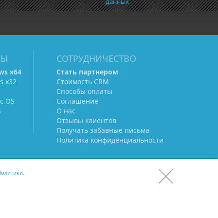
данных
МЫ
СОТРУДНИЧЕСТВО
ws х64
Стать партнером
s х32
Стоимость CRM
Способы оплаты
c OS
Соглашение
S
О нас
Отзывы клиентов
Получать забавные письма
Политика конфиденциальности
олитики.
СКАЧАТЬ CRM