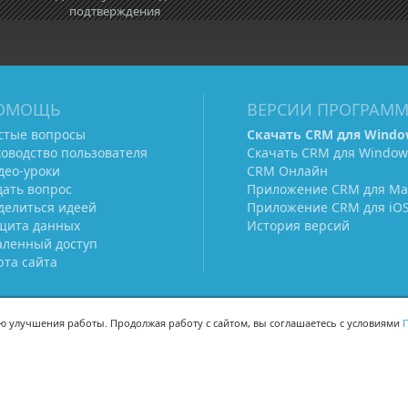
подтверждения
ОМОЩЬ
ВЕРСИИ ПРОГРАМ
стые вопросы
Скачать CRM для Windo
ководство пользователя
Скачать CRM для Window
део-уроки
CRM Онлайн
дать вопрос
Приложение CRM для Ma
делиться идеей
Приложение CRM для iO
щита данных
История версий
аленный доступ
рта сайта
ью улучшения работы. Продолжая работу с сайтом, вы соглашаетесь с условиями
П
МЫ В СОЦСЕТЯХ