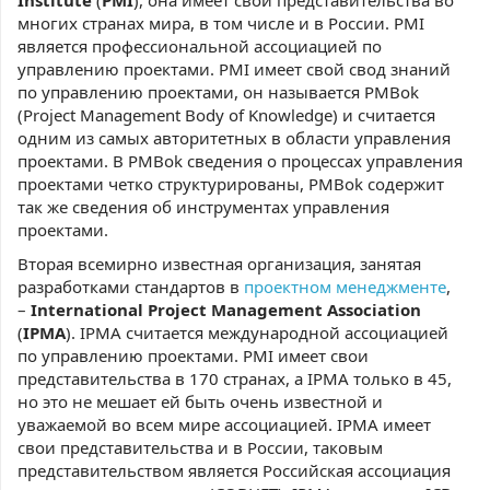
Institute
(
PMI
), она имеет свои представительства во
многих странах мира, в том числе и в России. PMI
является профессиональной ассоциацией по
управлению проектами. PMI имеет свой свод знаний
по управлению проектами, он называется PMBok
(Project Management Body of Knowledge) и считается
одним из самых авторитетных в области управления
проектами. В PMBok сведения о процессах управления
проектами четко структурированы, PMBok содержит
так же сведения об инструментах управления
проектами.
Вторая всемирно известная организация, занятая
разработками стандартов в
проектном менеджменте
,
–
International Project Management Association
(
IPMA
). IPMA считается международной ассоциацией
по управлению проектами. PMI имеет свои
представительства в 170 странах, а IPMA только в 45,
но это не мешает ей быть очень известной и
уважаемой во всем мире ассоциацией. IPMA имеет
свои представительства и в России, таковым
представительством является Российская ассоциация