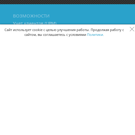
ВОЗМОЖНОСТИ
Учет клиентов (ЦРМ)
Сквозная аналитика бизнеса
Сайт использует cookie с целью улучшения работы. Продолжая работу с
сайтом, вы соглашаетесь с условиями
Политики.
Управление персоналом
Управление проектами
Документооборот
Управление складом и бухгалтерия
ПОМОЩЬ
Частые вопросы
Руководство пользователя
Видео-уроки
Задать вопрос
Поделиться идеей
Защита данных
Удаленный доступ
Карта сайта
ВЕРСИИ ПРОГРАММЫ