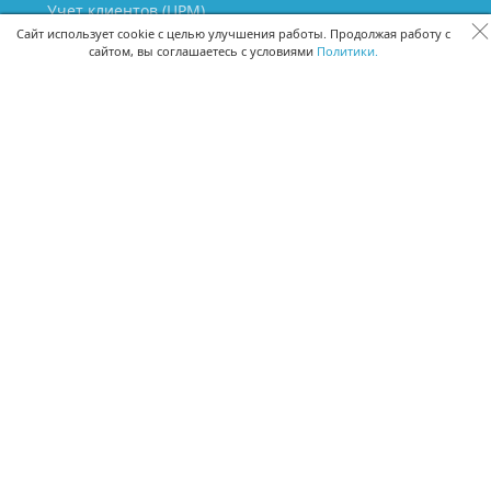
Учет клиентов (ЦРМ)
Сквозная аналитика бизнеса
Сайт использует cookie с целью улучшения работы. Продолжая работу с
сайтом, вы соглашаетесь с условиями
Политики.
Управление персоналом
Управление проектами
Документооборот
Управление складом и бухгалтерия
ПОМОЩЬ
Частые вопросы
Руководство пользователя
Видео-уроки
Задать вопрос
Поделиться идеей
Защита данных
Удаленный доступ
Карта сайта
ВЕРСИИ ПРОГРАММЫ
Скачать CRM для Windows х64
Скачать CRM для Windows х32
CRM Онлайн