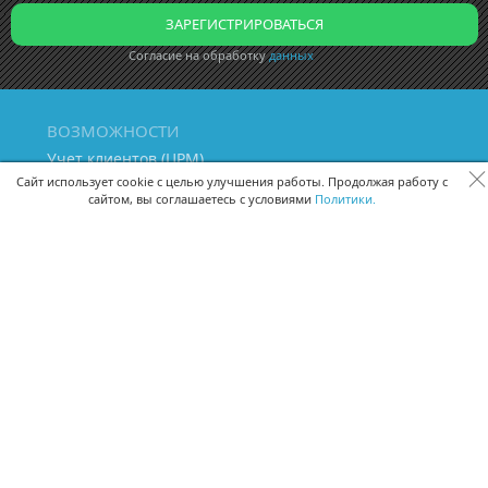
Согласие на обработку
данных
ВОЗМОЖНОСТИ
Учет клиентов (ЦРМ)
Сквозная аналитика бизнеса
Сайт использует cookie с целью улучшения работы. Продолжая работу с
сайтом, вы соглашаетесь с условиями
Политики.
Управление персоналом
Управление проектами
Документооборот
Управление складом и бухгалтерия
ПОМОЩЬ
Частые вопросы
Руководство пользователя
Видео-уроки
Задать вопрос
Поделиться идеей
Защита данных
Удаленный доступ