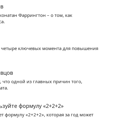
ов
жонатан Фаррингтон – о том, как
а.
т четыре ключевых момента для повышения
авцов
 что одной из главных причин того,
ата.
ьзуйте формулу «2+2+2»
т формулу «2+2+2», которая за год может