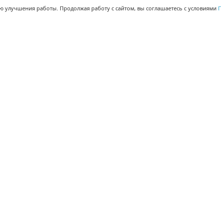
ью улучшения работы. Продолжая работу с сайтом, вы соглашаетесь с условиями
П
МЫ В СОЦСЕТЯХ
-02
-02
Поделиться
© Корпорация 1Т 2008-
2026