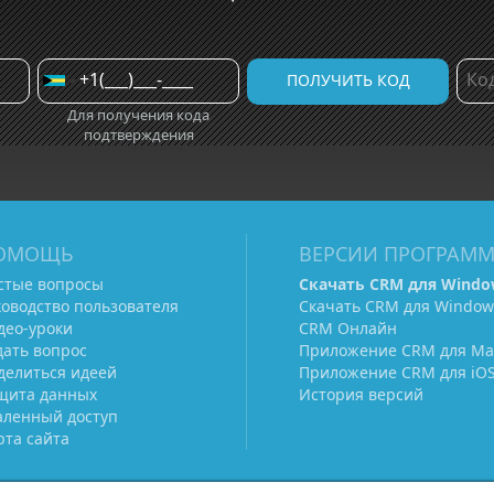
Для получения кода
подтверждения
ОМОЩЬ
ВЕРСИИ ПРОГРАМ
стые вопросы
Скачать CRM для Windo
ководство пользователя
Скачать CRM для Window
део-уроки
CRM Онлайн
дать вопрос
Приложение CRM для Ma
делиться идеей
Приложение CRM для iO
щита данных
История версий
аленный доступ
рта сайта