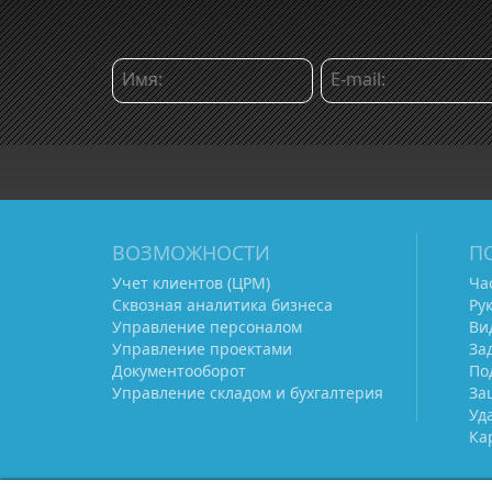
ВОЗМОЖНОСТИ
П
Учет клиентов (ЦРМ)
Ча
Сквозная аналитика бизнеса
Ру
Управление персоналом
Ви
Управление проектами
За
Документооборот
По
Управление складом и бухгалтерия
За
Уд
Ка