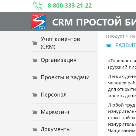
8-800-333-21-22
CRM ПРОСТОЙ Б
Продукт
>
Пе
Учет клиентов
РАЗВИ
(CRM)
Организация
«То делаетс
(русский пис
Легких дене
Проекты и задачи
человек раб
для открыти
Персонал
жалеть дене
Любой труд 
Маркетинг
изнурительн
стоит найти
изнурительн
Документы
Чаще занима