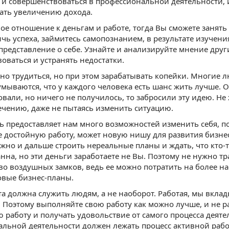
 и совершенствоваться в профессиональной деятельности, и 
ать увеличению дохода.
ое отношение к деньгам и работе, тогда Вы сможете занять
чь успеха, займитесь самопознанием, в результате изучен
представление о себе. Узнайте и анализируйте мнение друг
оваться и устранять недостатки.
о трудиться, но при этом зарабатывать копейки. Многие 
умываются, что у каждого человека есть шанс жить лучше. О
овали, но ничего не получилось, то забросили эту идею. Не
ечению, даже не пытаясь изменить ситуацию.
ь предоставляет нам много возможностей изменить себя, п
е достойную работу, может новую нишу для развития бизне
жно и дальше строить нереальные планы и ждать, что кто-то
анна, но эти деньги заработаете не Вы. Поэтому не нужно 
во воздушных замков, ведь ее можно потратить на более 
овые бизнес-планы.
а должна служить людям, а не наоборот. Работая, мы вкла
 Поэтому выполняйте свою работу как можно лучше, и не р
 работу и получать удовольствие от самого процесса деяте
льной деятельности должен лежать процесс активной раб