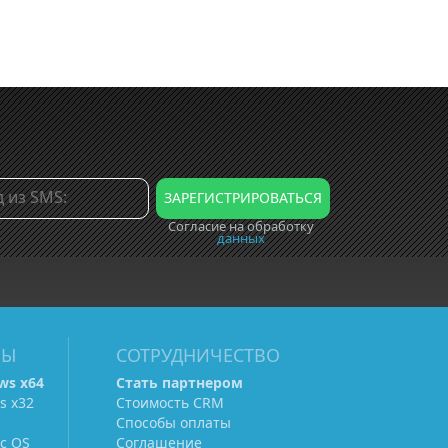
Согласие на обработку
данных
МЫ
СОТРУДНИЧЕСТВО
ws х64
Стать партнером
s х32
Стоимость CRM
Способы оплаты
c OS
Соглашение