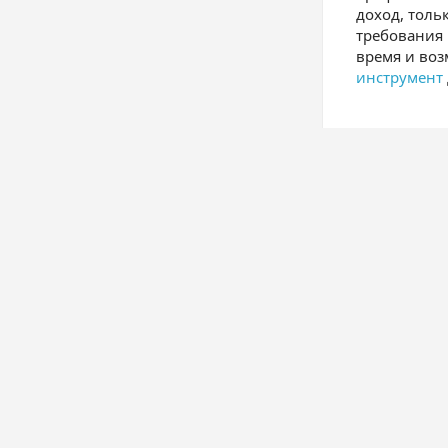
доход, толь
требования 
время и во
инструмент