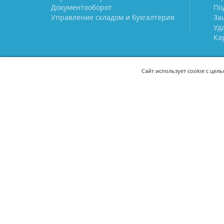
Документооборот
По
Управление складом и бухгалтерия
За
Уд
Ка
Сайт использует cookie с цел
СВЯЖИТЕСЬ С НАМИ
8 (800) 333-21-22
+7 (495) 233-02
8 (499) 110-21-22
+7 (985) 233-02
mail@prostoy.ru
121205, г. Москва, территория
инновационного центра
«Сколково», ул. Нобеля, дом 5,
этаж 1, пом. III, ком. 17