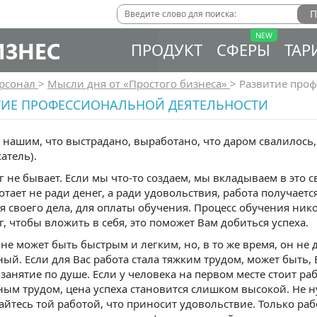
ИЗНЕС
ПРОДУКТ
СФЕРЫ
ТАР
рсонал
>
Мысли дня от «Простого бизнеса»
>
Развитие проф
ТИЕ ПРОФЕССИОНАЛЬНОЙ ДЕЯТЕЛЬНОСТИ
я нашим, что выстрадано, выработано, что даром свалилось,
атель).
г не бывает. Если мы что-то создаем, мы вкладываем в это с
отает не ради денег, а ради удовольствия, работа получаетс
я своего дела, для оплаты обучения. Процесс обучения ник
г, чтобы вложить в себя, это поможет Вам добиться успеха.
не может быть быстрым и легким, но, в то же время, он не
ый. Если для Вас работа стала тяжким трудом, может быть,
 занятие по душе. Если у человека на первом месте стоит ра
ым трудом, цена успеха становится слишком высокой. Не 
йтесь той работой, что приносит удовольствие. Только раб