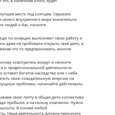
это, в конечном итоге, будет
 лучшее место под солнцем. Серьезно
ия своего внутреннего мира значительно
их людей о Вас, начните
люди по инерции выполняют свою работу и
ни даже не пробовали открыть свое дело, а
 желая что-то предпринимать, многие
оэтому осмотритесь вокруг и начните
са и профессиональной деятельности.
 оставит богатое наследство или с неба
тратить свою созидательную энергию на
насущные проблемы, начинайте действовать
дываем свою лепту в общее дело коллектива
ади прибыли, а на пользу компании. Нужно
льности. В основе любой
оты. Наша деятельность должна приносить