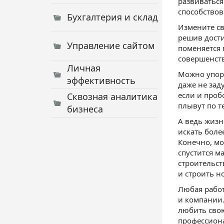
развиваться
способствов
Бухгалтерия и склад
Измените св
решив дости
Управление сайтом
поменяется 
совершенств
Личная
Можно упорн
эффективность
даже не зад
если и проб
Сквозная аналитика
плывут по т
бизнеса
А ведь жизн
искать боле
Конечно, мо
спустится м
строительст
и строить н
Любая работ
и компании.
любить свою
профессиона