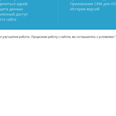
делиться идеей
Приложение CRM для iO
щита данных
История версий
аленный доступ
рта сайта
ью улучшения работы. Продолжая работу с сайтом, вы соглашаетесь с условиями
П
МЫ В СОЦСЕТЯХ
-02
-02
Поделиться