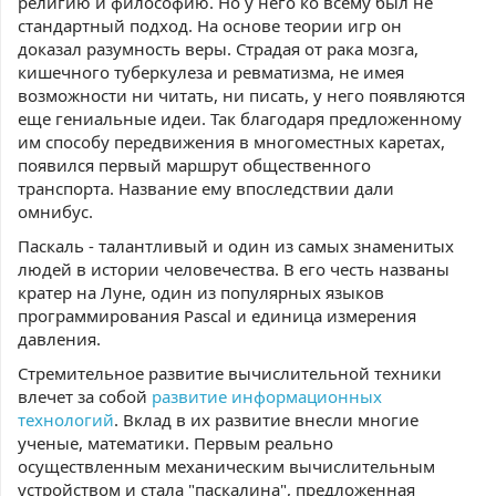
религию и философию. Но у него ко всему был не
стандартный подход. На основе теории игр он
доказал разумность веры. Страдая от рака мозга,
кишечного туберкулеза и ревматизма, не имея
возможности ни читать, ни писать, у него появляются
еще гениальные идеи. Так благодаря предложенному
им способу передвижения в многоместных каретах,
появился первый маршрут общественного
транспорта. Название ему впоследствии дали
омнибус.
Паскаль - талантливый и один из самых знаменитых
людей в истории человечества. В его честь названы
кратер на Луне, один из популярных языков
программирования Pascal и единица измерения
давления.
Стремительное развитие вычислительной техники
влечет за собой
развитие информационных
технологий
. Вклад в их развитие внесли многие
ученые, математики. Первым реально
осуществленным механическим вычислительным
устройством и стала "паскалина", предложенная