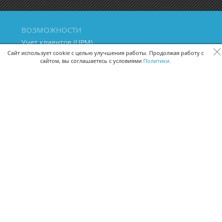
ВОЗМОЖНОСТИ
Учет клиентов (ЦРМ)
Сквозная аналитика бизнеса
Сайт использует cookie с целью улучшения работы. Продолжая работу с
сайтом, вы соглашаетесь с условиями
Политики.
Управление персоналом
Управление проектами
Документооборот
Управление складом и бухгалтерия
ПОМОЩЬ
Частые вопросы
Руководство пользователя
Видео-уроки
Задать вопрос
Поделиться идеей
Защита данных
Удаленный доступ
Карта сайта