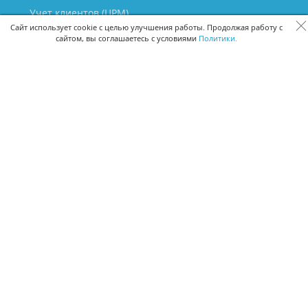
Учет клиентов (ЦРМ)
Сквозная аналитика бизнеса
Сайт использует cookie с целью улучшения работы. Продолжая работу с
сайтом, вы соглашаетесь с условиями
Политики.
Управление персоналом
Управление проектами
Документооборот
Управление складом и бухгалтерия
ПОМОЩЬ
Частые вопросы
Руководство пользователя
Видео-уроки
Задать вопрос
Поделиться идеей
Защита данных
Удаленный доступ
Карта сайта
ВЕРСИИ ПРОГРАММЫ
Скачать CRM для Windows х64
Скачать CRM для Windows х32
CRM Онлайн