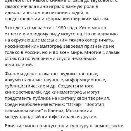
цветного, от немого кинематографа до звукового. С
самого начала кино играло важную роль в
идеологическом воспитании людей, в
предоставлении информации широким массам.
Этот день отмечается с 1980 года. Кино можно
отнести к молодому виду искусства. Но по влиянию
на окружающие массы с ним тяжело соперничать.
Российский кинематограф завоевал признание не
только в России, но и во всем мире. Многие фильмы
остаются популярными спустя нескольких
десятилетий.
Фильмы делят на жанры: художественные,
документальные, научные, информационные,
публицистические и др. Создается много
кинофестивалей, где кинематографы могут
представить публике на критику свои творения.
Среди наиболее известных: "Оскар", "Золотая
пальмовая ветвь" в Каннах, Московский
международный кинофестиваль и другие.
Влияние кино на искусство и культуру огромно, также