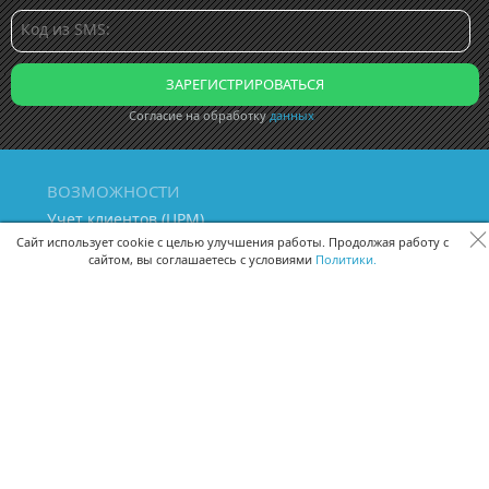
Согласие на обработку
данных
ВОЗМОЖНОСТИ
Учет клиентов (ЦРМ)
Сквозная аналитика бизнеса
Сайт использует cookie с целью улучшения работы. Продолжая работу с
сайтом, вы соглашаетесь с условиями
Политики.
Управление персоналом
Управление проектами
Документооборот
Управление складом и бухгалтерия
ПОМОЩЬ
Частые вопросы
Руководство пользователя
Видео-уроки
Задать вопрос