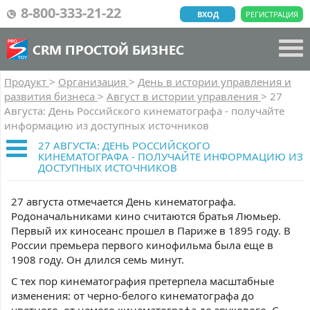
8-800-333-21-22
ВХОД
РЕГИСТРАЦИЯ
CRM ПРОСТОЙ БИЗНЕС
Продукт
>
Организация
>
День в истории управления и
развития бизнеса
>
Август в истории управления
>
27
Августа: День Российского кинематографа - получайте
информацию из доступных источников
27 АВГУСТА: ДЕНЬ РОССИЙСКОГО
КИНЕМАТОГРАФА - ПОЛУЧАЙТЕ ИНФОРМАЦИЮ ИЗ
ДОСТУПНЫХ ИСТОЧНИКОВ
27 августа отмечается День кинематографа.
Родоначальниками кино считаются братья Люмьер.
Первый их киносеанс прошел в Париже в 1895 году. В
России премьера первого кинофильма была еще в
1908 году. Он длился семь минут.
С тех пор кинематография претерпела масштабные
изменения: от черно-белого кинематографа до