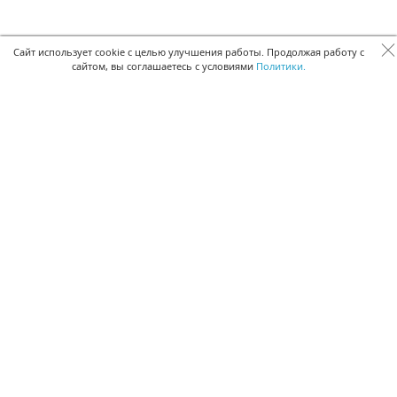
Сайт использует cookie с целью улучшения работы. Продолжая работу с
сайтом, вы соглашаетесь с условиями
Политики.
БЫСТРАЯ РЕГИСТРАЦИЯ В БЕСПЛАТНОЙ CRM
Для получения кода подтверждения