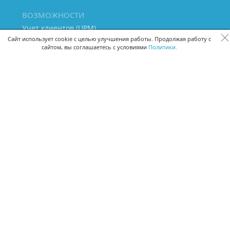
ВОЗМОЖНОСТИ
Учет клиентов (ЦРМ)
Сквозная аналитика бизнеса
Сайт использует cookie с целью улучшения работы. Продолжая работу с
сайтом, вы соглашаетесь с условиями
Политики.
Управление персоналом
Управление проектами
Документооборот
Управление складом и бухгалтерия
ПОМОЩЬ
Частые вопросы
Руководство пользователя
Видео-уроки
Задать вопрос
Поделиться идеей
Защита данных
Удаленный доступ
Карта сайта
ВЕРСИИ ПРОГРАММЫ
Скачать CRM для Windows х64