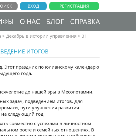
ВХОД
РЕГИСТРАЦИЯ
ИФЫ
О НАС
БЛОГ
СПРАВКА
а
>
Декабрь в истории управления
>
31
ОДВЕДЕНИЕ ИТОГОВ
од. Этот праздник по юлианскому календарю
дыдущего года.
ысячелетие до нашей эры в Месопотамии.
ых задач, подведением итогов. Для
 промахи, пути улучшения развития
ю на следующий год.
ать совместно с успехами в личностном
ональном росте и семейных отношениях. В