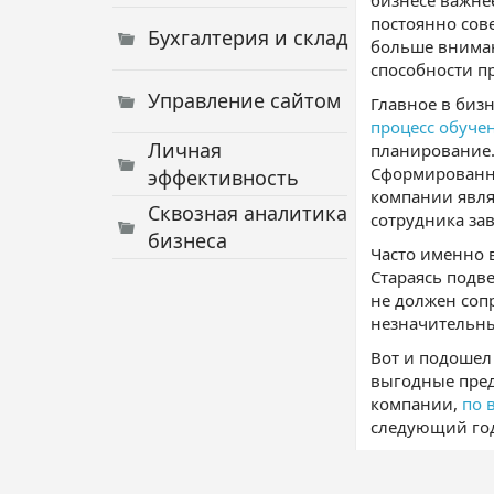
бизнесе важне
постоянно сов
Бухгалтерия и склад
больше вниман
способности п
Управление сайтом
Главное в биз
процесс обуче
Личная
планирование.
Сформированны
эффективность
компании явля
Сквозная аналитика
сотрудника зав
бизнеса
Часто именно в
Стараясь подв
не должен соп
незначительны
Вот и подошел
выгодные пред
компании,
по 
следующий год