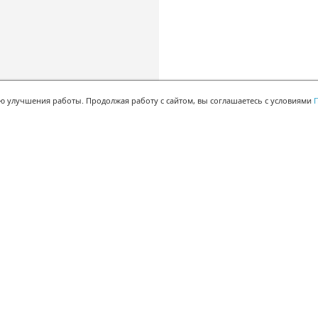
ью улучшения работы. Продолжая работу с сайтом, вы соглашаетесь с условиями
П
БЫСТРАЯ РЕГИСТРАЦИЯ В БЕСПЛАТНОЙ CRM
Для получения кода
подтверждения