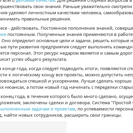
е всего
деловые качества
. Для решения спорных вопросов 
ершенствовать свои знания. Раньше уважительно смотрели 
ия уделяют личностным качествам человека, самообразов
ринимать правильные решения.
несе - действовать. Постоянное пополнение знаний, соверш
ние
постоянным. Полученные знания применяются в работе.
 Оно определит основные цели и задачи, решить которые 
е пути развития предприятия следует выполнять командн
ется персонал. Этот ресурс недаром является и самым доро
исит успех общего результата.
 конце года, когда следует подводить итоги, появляются с
ести к логическому концу все проекты, можно допустить не
ровождаться спешкой и ускорением. Лучше сделать хорошо 
х нюансах, а потом новый год начинать с переделки старых
 конец года, в течение которого было много сделано, осу
ложения, заключены сделки и договора. Система "Простой б
выполненным задачам и проектам
, по успеваемости персон
, найти новых сотрудников, расширить свои границы.