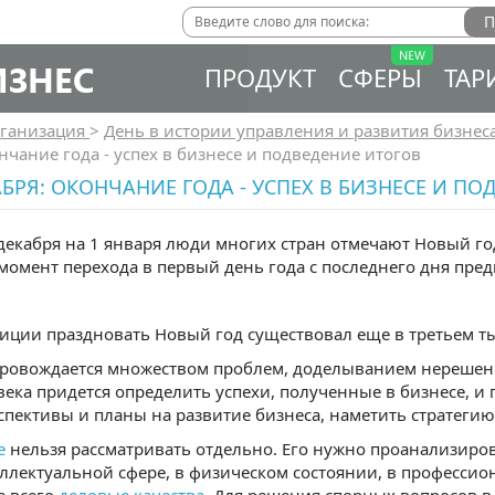
ИЗНЕС
ПРОДУКТ
СФЕРЫ
ТАР
ганизация
>
День в истории управления и развития бизнес
нчание года - успех в бизнесе и подведение итогов
АБРЯ: ОКОНЧАНИЕ ГОДА - УСПЕХ В БИЗНЕСЕ И П
 декабря на 1 января люди многих стран отмечают Новый г
 момент перехода в первый день года с последнего дня пре
иции праздновать Новый год существовал еще в третьем т
провождается множеством проблем, доделыванием нерешенн
века придется определить успехи, полученные в бизнесе, и
спективы и планы на развитие бизнеса, наметить стратеги
е
нельзя рассматривать отдельно. Его нужно проанализиров
теллектуальной сфере, в физическом состоянии, в професси