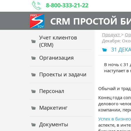
8-800-333-21-22
CRM ПРОСТОЙ Б
Продукт
>
Ор
Учет клиентов
Декабря: Око
(CRM)
31 ДЕК
Организация
В ночь с 31
наступает в
Проекты и задачи
Обычай и трад
Персонал
Конец года со
делового чело
Маркетинг
компании, пер
Успех в бизнес
Документы
аспекте, в ин