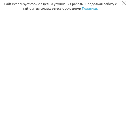
Сквозная аналитика бизнеса
Сайт использует cookie с целью улучшения работы. Продолжая работу с
сайтом, вы соглашаетесь с условиями
Политики.
Управление персоналом
Управление проектами
Документооборот
Управление складом и бухгалтерия
ПОМОЩЬ
Частые вопросы
Руководство пользователя
Видео-уроки
Задать вопрос
Поделиться идеей
Защита данных
Удаленный доступ
Карта сайта
ВЕРСИИ ПРОГРАММЫ
Скачать CRM для Windows х64
Скачать CRM для Windows х32
CRM Онлайн
Приложение CRM для Mac OS