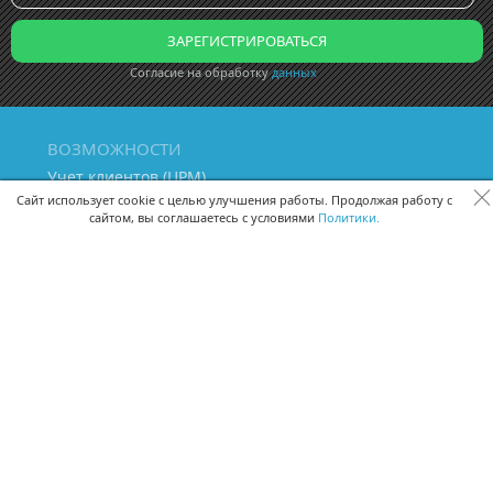
Согласие на обработку
данных
ВОЗМОЖНОСТИ
Учет клиентов (ЦРМ)
Сквозная аналитика бизнеса
Сайт использует cookie с целью улучшения работы. Продолжая работу с
сайтом, вы соглашаетесь с условиями
Политики.
Управление персоналом
Управление проектами
Документооборот
Управление складом и бухгалтерия
ПОМОЩЬ
Частые вопросы
Руководство пользователя
Видео-уроки
Задать вопрос
Поделиться идеей
Защита данных