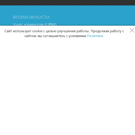
ВОЗМОЖНОСТИ
Учет клиентов (ЦРМ)
Сквозная аналитика бизнеса
Сайт использует cookie с целью улучшения работы. Продолжая работу с
сайтом, вы соглашаетесь с условиями
Политики.
Управление персоналом
Управление проектами
Документооборот
Управление складом и бухгалтерия
ПОМОЩЬ
Частые вопросы
Руководство пользователя
Видео-уроки
Задать вопрос
Поделиться идеей
Защита данных
Удаленный доступ
Карта сайта
ВЕРСИИ ПРОГРАММЫ