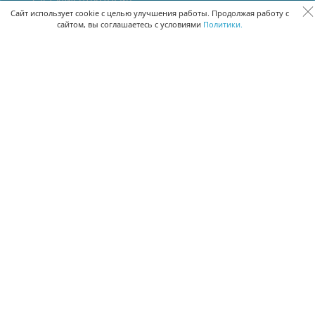
Сквозная аналитика бизнеса
Сайт использует cookie с целью улучшения работы. Продолжая работу с
сайтом, вы соглашаетесь с условиями
Политики.
Управление персоналом
Управление проектами
Документооборот
Управление складом и бухгалтерия
ПОМОЩЬ
Частые вопросы
Руководство пользователя
Видео-уроки
Задать вопрос
Поделиться идеей
Защита данных
Удаленный доступ
Карта сайта
ВЕРСИИ ПРОГРАММЫ
Скачать CRM для Windows х64
Скачать CRM для Windows х32
CRM Онлайн
Приложение CRM для Mac OS