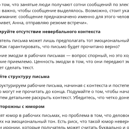
 том, что занятые люди получают сотни сообщений по электр
 важно, чтобы сообщение выделялось. Возможно, стоит указ
имание: сообщение предназначено именно для этого челове
ивет, Анна, отправляю резюме встречи».
ируйте отсутствие невербального контекста
атель письма может лишь предполагать тот эмоциональный
Как гарантировать, что письмо будет прочитано верно?
ие эмодзи в рабочих письмах — вопрос спорный, но это хор
ие приемлемо. Ценность эмодзи в том, что они передают 
т сделать текст.
йте структуру письма
руктурируем рабочие письма, начиная с контекста и постеп
о могут не прочитать до конца. Подумайте о том, чтобы на
атем детальнее раскрыть контекст. Убедитесь, что четко дон
осторожны с юмором
т юмор в рабочих письмах, но проблема в том, что делово
 на эмоциональный тон. Есть риск, что такой юмор неверн
и иронии, которые получатель может считать буквально и о