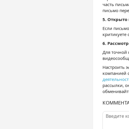
часть письм
письмо пере
5. Открыто
Если письмо
критикуете 
6. Рассмот
Для точной
видеосообще
Настроить 
компанией
деятельнос
рассылки, о
обменивайте
КОММЕНТ