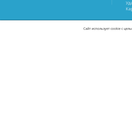
Уд
Ка
Сайт использует cookie с цел
СВЯЖИТЕСЬ С НАМИ
8 (800) 333-21-22
+7 (495) 233-02
8 (499) 110-21-22
+7 (985) 233-02
mail@prostoy.ru
121205, г. Москва, территория
инновационного центра
«Сколково», ул. Нобеля, дом 5,
этаж 1, пом. III, ком. 17