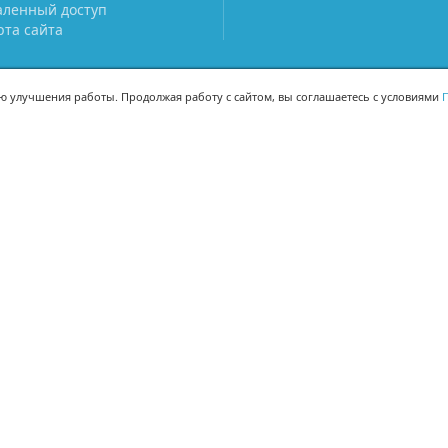
аленный доступ
рта сайта
ью улучшения работы. Продолжая работу с сайтом, вы соглашаетесь с условиями
П
МЫ В СОЦСЕТЯХ
-02
-02
Поделиться