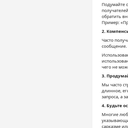
Подумайте о
получателей
обратить вн
Пример: «Пр
2. Компенс
Часто получ
сообщение. 
Использован
использован
чего не може
3. Продума
Мы часто ст
длинное, ег
запроса, а з
4. Будьте 
Многие любя
указывающих
сарказме ил