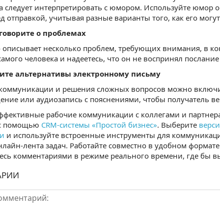
а следует интерпретировать с юмором. Используйте юмор 
д отправкой, учитывая разные варианты того, как его могут
 говорите о проблемах
 описывает несколько проблем, требующих внимания, в ко
самого человека и надеетесь, что он не воспринял послание 
рите альтернативы электронному письму
 коммуникации и решения сложных вопросов можно включи
ние или аудиозапись с пояснениями, чтобы получатель в
эффективные рабочие коммуникации с коллегами и партнер
 с помощью
CRM-системы «Простой бизнес»
. Выберите
верси
ти
и используйте встроенные инструменты для коммуникаций:
нлайн-лента задач. Работайте совместно в удобном формате
сь комментариями в режиме реального времени, где бы в
АРИИ