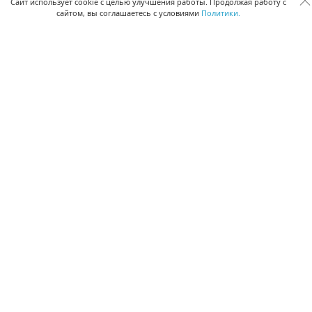
Сквозная аналитика бизнеса
Сайт использует cookie с целью улучшения работы. Продолжая работу с
сайтом, вы соглашаетесь с условиями
Политики.
Управление персоналом
Управление проектами
Документооборот
Управление складом и бухгалтерия
ПОМОЩЬ
Частые вопросы
Руководство пользователя
Видео-уроки
Задать вопрос
Поделиться идеей
Защита данных
Удаленный доступ
Карта сайта
ВЕРСИИ ПРОГРАММЫ
Скачать CRM для Windows х64
Скачать CRM для Windows х32
CRM Онлайн
Приложение CRM для Mac OS