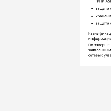
(PHP, AS
защита 
хранени
защита 
Квалификац
информацио
По завершен
заявленным 
сетевых уяз