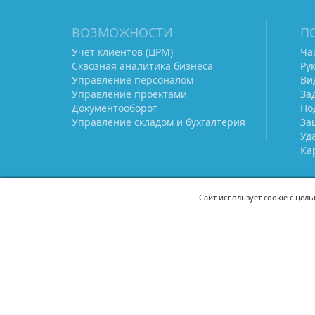
ВОЗМОЖНОСТИ
П
Учет клиентов (ЦРМ)
Ча
Сквозная аналитика бизнеса
Ру
Управление персоналом
Ви
Управление проектами
За
Документооборот
По
Управление складом и бухгалтерия
За
Уд
Ка
Сайт использует cookie с цел
СВЯЖИТЕСЬ С НАМИ
8 (800) 333-21-22
+7 (495) 233-02