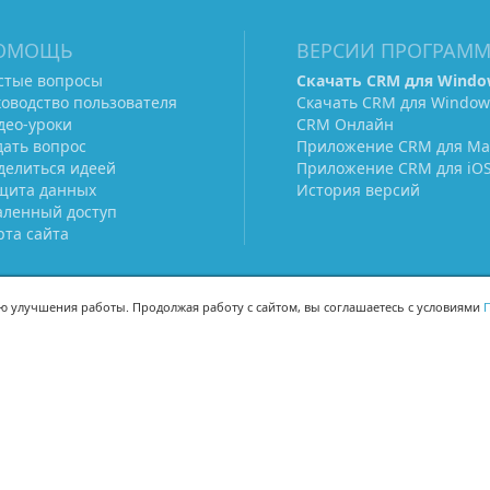
ОМОЩЬ
ВЕРСИИ ПРОГРАМ
стые вопросы
Скачать CRM для Windo
ководство пользователя
Скачать CRM для Window
део-уроки
CRM Онлайн
дать вопрос
Приложение CRM для Ma
делиться идеей
Приложение CRM для iO
щита данных
История версий
аленный доступ
рта сайта
ью улучшения работы. Продолжая работу с сайтом, вы соглашаетесь с условиями
П
МЫ В СОЦСЕТЯХ
-02