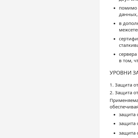
помимо 
данных,
в допол
межсете
сертифи
сталкив
сервера
в том, ч
УРОВНИ З
1. Защита о
2. Защита о
Применяемая
обеспечива
защита о
защита 
защита 