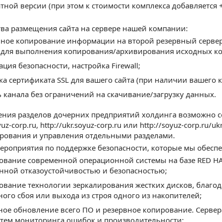
атной версии (при этом к стоимости комплекса добавляется
ва размещения сайта на сервере нашей компании:
ное копирование информации на второй резервный серве
 для выполнения копирования/архивирования исходных ко
ция безопасности, настройка Firewall;
ка сертификата SSL для вашего сайта (при наличии вашего 
ь канала без ограничений на скачивание/загрузку данных.
ения разделов дочерних предприятий холдинга возможно с
oyuz-corp.ru, http://ukr.soyuz-corp.ru или http://soyuz-corp.r
рования и управления отдельными разделами.
роприятия по поддержке безопасности, которые мы обесп
ование современной операционной системы на базе RED HAT E
ной отказоустойчивостью и безопасностью;
ование технологии зеркалирования жестких дисков, благо
ного сбоя или выхода из строя одного из накопителей;
ное обновление всего ПО и резервное копирование. Серве
стем мониторинга ошибок и производительности;