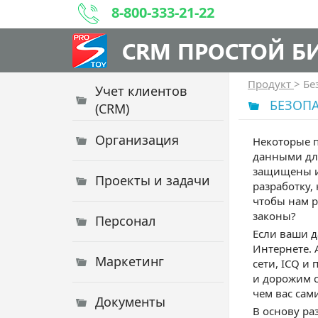
8-800-333-21-22
CRM ПРОСТОЙ Б
Продукт
>
Бе
Учет клиентов
БЕЗОПА
(CRM)
Организация
Некоторые п
данными для
защищены и 
Проекты и задачи
разработку,
чтобы нам р
законы?
Персонал
Если ваши д
Интернете. 
Маркетинг
сети, ICQ и
и дорожим с
чем вас сам
Документы
В основу ра