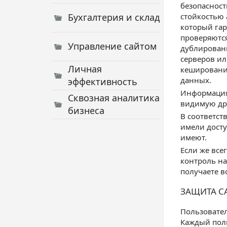
безопасност
Бухгалтерия и склад
стойкостью 
который гар
проверяются
Управление сайтом
дублировани
серверов ил
Личная
кеширования
данных.
эффективность
Информация
Сквозная аналитика
видимую др
бизнеса
В соответст
имели досту
имеют.
Если же все
контроль на
получаете в
ЗАЩИТА С
Пользовател
Каждый поль