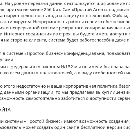
и. На уровне передачи данных используется шифрование 
алгоритма не менее 256 бит. Сам «Простой Агент» подписан 
антирует целостность кода и защиту от внедрений. Файлы,
 антивирусом. Непрерывность работы сервиса обеспечивае
я и непрерывной системе резервного копирования данных. 
и Интернет-соединения из строя, вы будете иметь доступ к
 на стороне клиента, система будет работоспособна даже
 в системе «Простой бизнес» конфиденциальна, пользова
угими.
вии с федеральным законом №152 мы не имели бы права р
п ко всем данным пользователей, а в виду особенностей си
го этого недостаточно и ваша корпоративная политика без
д данными организации, то мы предлагаем выкуп лицензии
озможность самостоятельно заботиться о доступности серв
АЙТА
и системы «Простой бизнес» имеют возможность создания 
зователь может создать один сайт в бесплатной версии си