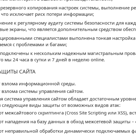
резервного копирования настроек системы, выполнение р
 что исключает риск потери информации;
нение к регулярному аудиту системы безопасности для каж
вые экраны, что является дополнительным средством обесп
цированными специалистами выполнена тонкая настройка в
аемся с проблемами и багами;
 подключены к нескольким надежным магистральным прова
то мы 24 часа в сутки и 7 дней в неделю online.
АЩИТЫ САЙТА
т взлома информационной среды.
т взлома системы управления сайтом.
 система управления сайтом обладает достаточным уровне
я следующие виды защиты от возможных видов атак:
т межсайтового скриптинга (Cross Site Scripting или XSS), 
от нападения на базу данных в обход межсетевой защиты
–
от неправильной обработки динамически подключаемых ф