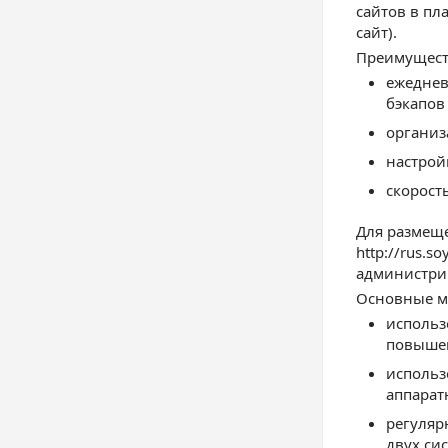
сайтов в пл
сайт).
Преимущест
ежеднев
бэкапов
организа
настрой
скорост
Для размещ
http://rus.s
администри
Основные ме
использ
повышен
использ
аппарат
регуляр
двух си