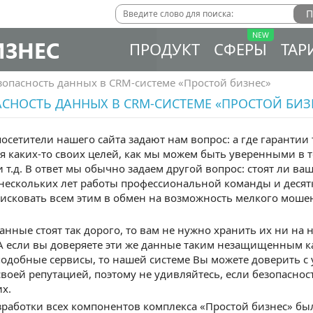
ИЗНЕС
ПРОДУКТ
СФЕРЫ
ТАР
зопасность данных в CRM-системе «Простой бизнес»
СНОСТЬ ДАННЫХ В CRM-СИСТЕМЕ «ПРОСТОЙ БИЗ
осетители нашего сайта задают нам вопрос: а где гарантии
 каких-то своих целей, как мы можем быть уверенными в т
т.д. В ответ мы обычно задаем другой вопрос: cтоят ли в
 нескольких лет работы профессиональной команды и дес
исковать всем этим в обмен на возможность мелкого моше
анные стоят так дорого, то вам не нужно хранить их ни на 
А если вы доверяете эти же данные таким незащищенным ка
 подобные сервисы, то нашей системе Вы можете доверить 
воей репутацией, поэтому не удивляйтесь, если безопасно
их.
зработки всех компонентов комплекса «Простой бизнес» б