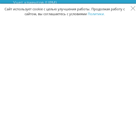
Учет клиентов (ЦРМ)
Сквозная аналитика бизнеса
Сайт использует cookie с целью улучшения работы. Продолжая работу с
сайтом, вы соглашаетесь с условиями
Политики.
Управление персоналом
Управление проектами
Документооборот
Управление складом и бухгалтерия
ПОМОЩЬ
Частые вопросы
Руководство пользователя
Видео-уроки
Задать вопрос
Поделиться идеей
Защита данных
Удаленный доступ
Карта сайта
ВЕРСИИ ПРОГРАММЫ
Скачать CRM для Windows х64
Скачать CRM для Windows х32
CRM Онлайн