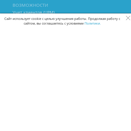
ВОЗМОЖНОСТИ
Учет клиентов (ЦРМ)
Сквозная аналитика бизнеса
Сайт использует cookie с целью улучшения работы. Продолжая работу с
сайтом, вы соглашаетесь с условиями
Политики.
Управление персоналом
Управление проектами
Документооборот
Управление складом и бухгалтерия
ПОМОЩЬ
Частые вопросы
Руководство пользователя
Видео-уроки
Задать вопрос
Поделиться идеей
Защита данных
Удаленный доступ
Карта сайта
ВЕРСИИ ПРОГРАММЫ
Скачать CRM для Windows х64