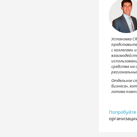
Установка CR
представите
с коллегами 
взаимодейст
использован
средства на
региональны
Отдельное сп
бизнеса», ко
готова помоч
Попробуйте
организаци