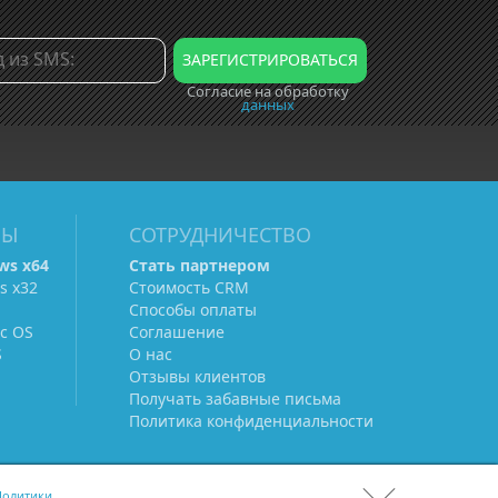
Согласие на обработку
данных
МЫ
СОТРУДНИЧЕСТВО
ws х64
Стать партнером
s х32
Стоимость CRM
Способы оплаты
c OS
Соглашение
S
О нас
Отзывы клиентов
Получать забавные письма
Политика конфиденциальности
олитики.