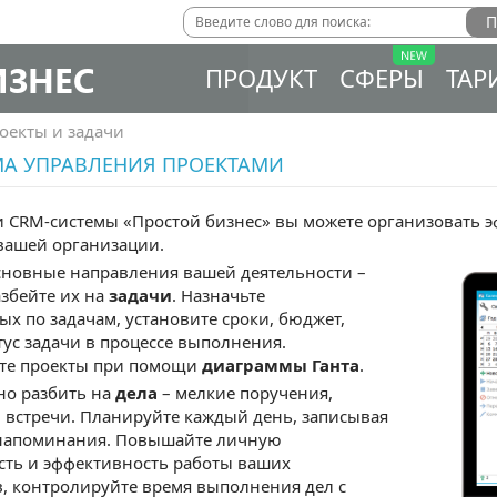
ИЗНЕС
ПРОДУКТ
СФЕРЫ
ТАР
оекты и задачи
МА УПРАВЛЕНИЯ ПРОЕКТАМИ
 CRM-системы «Простой бизнес» вы можете организовать э
вашей организации.
сновные направления вашей деятельности –
азбейте их на
задачи
. Назначьте
ых по задачам, установите сроки, бюджет,
тус задачи в процессе выполнения.
те проекты при помощи
диаграммы Ганта
.
но разбить на
дела
– мелкие поручения,
 встречи. Планируйте каждый день, записывая
я напоминания. Повышайте личную
сть и эффективность работы ваших
, контролируйте время выполнения дел с