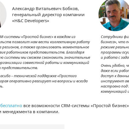
Александр Витальевич Бобков,
генеральный директор компании
«H&C Developers»
M-системы «Простой бизнес» в каждом из
Сотрудники фи
льств позволит нам вести коллективную работу
бизнеса», что 
из регионов, а также организовать моментальное
режиме реально
вие работников представительств. Благодаря
программы осу
ию системы мы сможем сэкономить значительные
и работа с зад
 организации совместной работы и коммуникаций
Очень удобно, 
х представительств.
даже если рабо
асибо – технической поддержке «Простого
доступ к данны
торая оперативно реагирует на вопросы и всегда
инструмент ав
ь.
настроено под 
коммуникаций 
 бесплатно
все возможности CRM-системы «Простой бизнес
и менеджмента в компании.