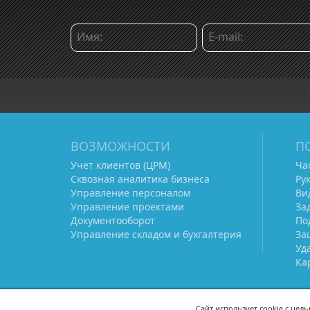
ВОЗМОЖНОСТИ
П
Учет клиентов (ЦРМ)
Ча
Сквозная аналитика бизнеса
Ру
Управление персоналом
Ви
Управление проектами
За
Документооборот
По
Управление складом и бухгалтерия
За
Уд
Ка
Сайт использует cookie с цел