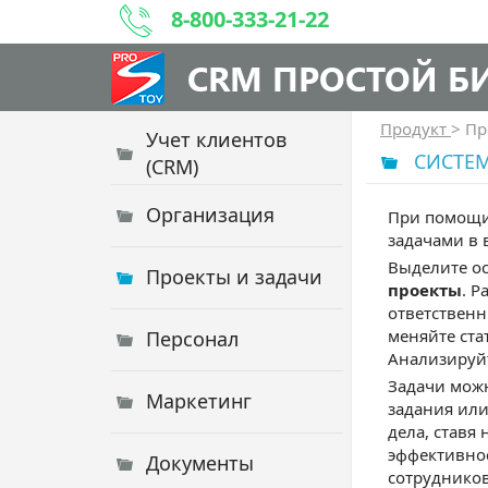
8-800-333-21-22
CRM ПРОСТОЙ Б
Продукт
>
Пр
Учет клиентов
СИСТЕ
(CRM)
Организация
При помощи
задачами в 
Выделите о
Проекты и задачи
проекты
. Р
ответственн
меняйте ста
Персонал
Анализируй
Задачи мож
Маркетинг
задания или
дела, став
эффективно
Документы
сотрудников