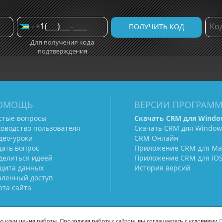
Для получения кода
подтверждения
ОМОЩЬ
ВЕРСИИ ПРОГРАМ
стые вопросы
Скачать CRM для Windo
ководство пользователя
Скачать CRM для Window
део-уроки
CRM Онлайн
дать вопрос
Приложение CRM для Ma
делиться идеей
Приложение CRM для iO
щита данных
История версий
аленный доступ
рта сайта
ью улучшения работы. Продолжая работу с сайтом, вы соглашаетесь с условиями
П