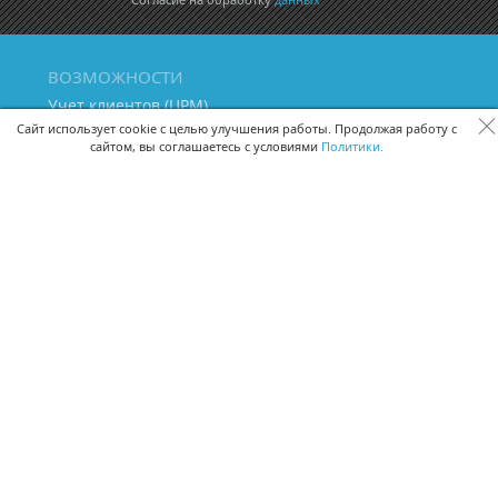
ВОЗМОЖНОСТИ
Учет клиентов (ЦРМ)
Сквозная аналитика бизнеса
Сайт использует cookie с целью улучшения работы. Продолжая работу с
сайтом, вы соглашаетесь с условиями
Политики.
Управление персоналом
Управление проектами
Документооборот
Управление складом и бухгалтерия
ПОМОЩЬ
Частые вопросы
Руководство пользователя
Видео-уроки
Задать вопрос
Поделиться идеей
Защита данных
Удаленный доступ
Карта сайта