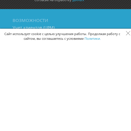
ВОЗМОЖНОСТИ
Учет клиентов (ЦРМ)
Сквозная аналитика бизнеса
Сайт использует cookie с целью улучшения работы. Продолжая работу с
сайтом, вы соглашаетесь с условиями
Политики.
Управление персоналом
Управление проектами
Документооборот
Управление складом и бухгалтерия
ПОМОЩЬ
Частые вопросы
Руководство пользователя
Видео-уроки
Задать вопрос
Поделиться идеей
Защита данных
Удаленный доступ
Карта сайта