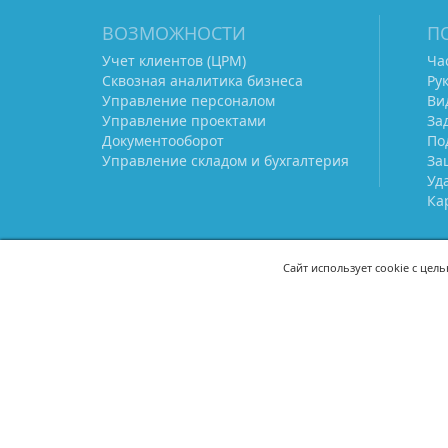
ВОЗМОЖНОСТИ
П
Учет клиентов (ЦРМ)
Ча
Сквозная аналитика бизнеса
Ру
Управление персоналом
Ви
Управление проектами
За
Документооборот
По
Управление складом и бухгалтерия
За
Уд
Ка
Сайт использует cookie с цел
СВЯЖИТЕСЬ С НАМИ
8 (800) 333-21-22
+7 (495) 233-02
8 (499) 110-21-22
+7 (985) 233-02