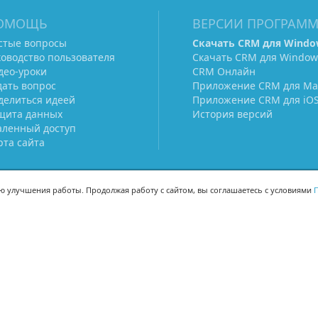
ОМОЩЬ
ВЕРСИИ ПРОГРАМ
стые вопросы
Скачать CRM для Windo
ководство пользователя
Скачать CRM для Window
део-уроки
CRM Онлайн
дать вопрос
Приложение CRM для Ma
делиться идеей
Приложение CRM для iO
щита данных
История версий
аленный доступ
рта сайта
ью улучшения работы. Продолжая работу с сайтом, вы соглашаетесь с условиями
П
МЫ В СОЦСЕТЯХ
-02
-02