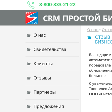
8-800-333-21-22
CRM ПРОСТОЙ Б
О нас
>
Отз
О нас
ОТЗЫВ 
БИЗНЕС
Свидетельства
Благодарим 
автоматизир
Клиенты
порадовала
обновления
большое!!!
Отзывы
С уважением
Товстелев А
Партнеры
ООО «Систе
Предложения