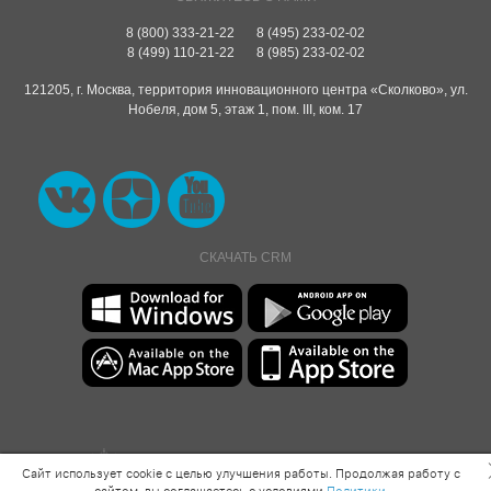
8 (800) 333-21-22
8 (495) 233-02-02
8 (499) 110-21-22
8 (985) 233-02-02
121205, г. Москва, территория инновационного центра «Сколково», ул.
Нобеля, дом 5, этаж 1, пом. III, ком. 17
СКАЧАТЬ CRM
«1Т Studio» включена
Сайт использует cookie с целью улучшения работы. Продолжая работу с
в государственный реестр российского ПО