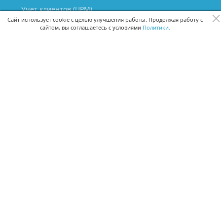
Учет клиентов (ЦРМ)
Сквозная аналитика бизнеса
Сайт использует cookie с целью улучшения работы. Продолжая работу с
сайтом, вы соглашаетесь с условиями
Политики.
Управление персоналом
Управление проектами
Документооборот
Управление складом и бухгалтерия
ПОМОЩЬ
Частые вопросы
Руководство пользователя
Видео-уроки
Задать вопрос
Поделиться идеей
Защита данных
Удаленный доступ
Карта сайта
ВЕРСИИ ПРОГРАММЫ
Скачать CRM для Windows х64
Скачать CRM для Windows х32
CRM Онлайн