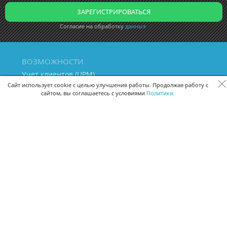
Согласие на обработку
данных
ВОЗМОЖНОСТИ
Учет клиентов (ЦРМ)
Сквозная аналитика бизнеса
Сайт использует cookie с целью улучшения работы. Продолжая работу с
сайтом, вы соглашаетесь с условиями
Политики.
Управление персоналом
Управление проектами
Документооборот
Управление складом и бухгалтерия
ПОМОЩЬ
Частые вопросы
Руководство пользователя
Видео-уроки
Задать вопрос
Поделиться идеей
Защита данных
Удаленный доступ