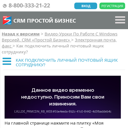
8-800-333-21-22
ВХОД
РЕГИСТРАЦИЯ
CRM ПРОСТОЙ БИЗНЕС
Назад к версиям
>
Видео-Уроки По Работе C Windows
Версией. CRM «Простой Бизнес»
>
Электронная почта,
факс
>
Как подключить личный почтовый ящик
сотруднику?
КАК ПОДКЛЮЧИТЬ ЛИЧНЫЙ ПОЧТОВЫЙ ЯЩИК
СОТРУДНИКУ?
На главной странице нажмите на плитку «Моя