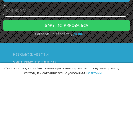
Согласие на обработку
данных
ВОЗМОЖНОСТИ
Учет клиентов (ЦРМ)
Сквозная аналитика бизнеса
Сайт использует cookie с целью улучшения работы. Продолжая работу с
сайтом, вы соглашаетесь с условиями
Политики.
Управление персоналом
Управление проектами
Документооборот
Управление складом и бухгалтерия
ПОМОЩЬ
Частые вопросы
Руководство пользователя
Видео-уроки
Задать вопрос