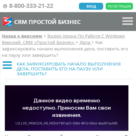
8-800-333-21-22
ВХОД
РЕГИСТРАЦИЯ
CRM ПРОСТОЙ БИЗНЕС
Назад к версиям
>
Видео-Уроки По Работе C Windows
Версией. CRM «Простой Бизнес»
>
Дела
>
Как
зафиксировать начало выполнения дела, поставить его
на паузу или завершить?
КАК ЗАФИКСИРОВАТЬ НАЧАЛО ВЫПОЛНЕНИЯ
ДЕЛА, ПОСТАВИТЬ ЕГО НА ПАУЗУ ИЛИ
ЗАВЕРШИТЬ?