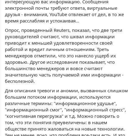
интересующую вас информацию. Сообщения
электронной почты требуют ответа, виртуальные
друзья - внимания, YouTube отвлекает от дел, в то же
время расслабляя и успокаивая…
Опрос, проведенный Reuters, показал, что две трети
руководителей считают, что шквал информации
приводит к меньшей удовлетворенности своей
работой и вредит личным отношениям. Треть
менеджеров отметили, что это нанесло ущерб их
здоровью. Другое исследование показывает, что
большинство менеджеров и вовсе считают
значительную часть получаемой ими информации -
бесполезной.
Для описания тревоги и аномии, вызванных слишком
большим потоком информации, используются
различные термины: "информационное удушье",
"информационный смог", "информационный стресс",
"когнитивная перегрузка" и т.д. Можно говорить о
том, что эти понятия преувеличены: в нашем
обществе принято жаловаться на новые технологии.
Тем не менее, ясно, что проблема все-таки есть. И это