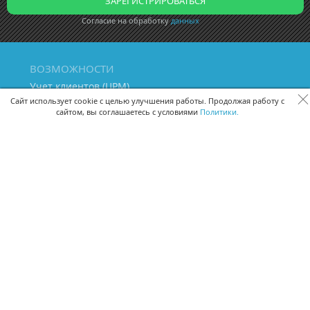
Согласие на обработку
данных
ВОЗМОЖНОСТИ
Учет клиентов (ЦРМ)
Сквозная аналитика бизнеса
Сайт использует cookie с целью улучшения работы. Продолжая работу с
сайтом, вы соглашаетесь с условиями
Политики.
Управление персоналом
Управление проектами
Документооборот
Управление складом и бухгалтерия
ПОМОЩЬ
Частые вопросы
Руководство пользователя
Видео-уроки
Задать вопрос
Поделиться идеей
Защита данных
Удаленный доступ
Карта сайта