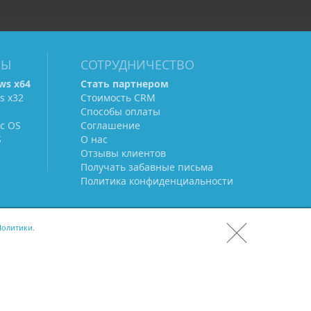
МЫ
СОТРУДНИЧЕСТВО
ws х64
Стать партнером
s х32
Стоимость CRM
Способы оплаты
c OS
Соглашение
S
О нас
Отзывы клиентов
Получать забавные письма
Политика конфиденциальности
олитики.
СКАЧАТЬ CRM