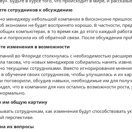
ву». Будьте в курсе того, что происходит в мире, и рассказ
ите сотрудников к обсуждению
но менеджеру небольшой компании в Висконсине пришлось 
б экономии не будет воспринято хорошо. В частности, пред
 общих компьютерах, в то время как до этого каждый работ
м и попросила их об обратной связи. После обсуждения про
ите изменения в возможности
мпаний во Флориде столкнулась с необходимостью расшире
ла такова, что новых менеджеров собирались нанять извне,
но текущими сотрудниками. Вместо игнорирования мнения 
в обучение своих сотрудников, чтобы улучшилась и их ка
 и поговорили, обсудив навыки, необходимые им для полу
идел, что в компании для них остались возможности роста
 нормально.
е им общую картину
ывать сотрудникам, как изменения будут способствовать 
й перспективе.
 на их вопросы