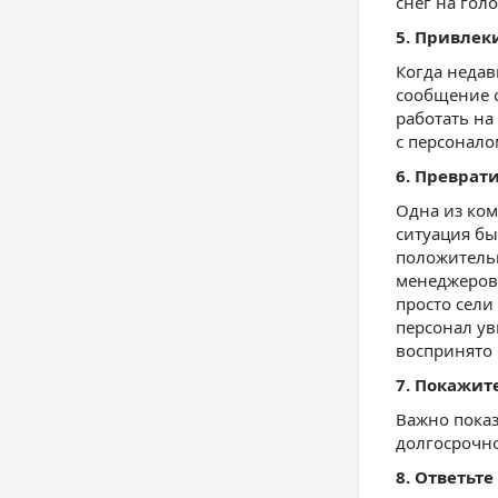
снег на голо
5. Привлек
Когда недав
сообщение о
работать на
с персонало
6. Преврат
Одна из ко
ситуация бы
положитель
менеджеров 
просто сели
персонал ув
воспринято
7. Покажит
Важно показ
долгосрочно
8. Ответьте