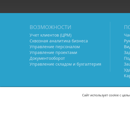
ВОЗМОЖНОСТИ
П
Учет клиентов (ЦРМ)
Ча
Сквозная аналитика бизнеса
Ру
Управление персоналом
Ви
Управление проектами
За
Документооборот
По
Управление складом и бухгалтерия
За
Уд
Ка
Сайт использует cookie с цел
СВЯЖИТЕСЬ С НАМИ