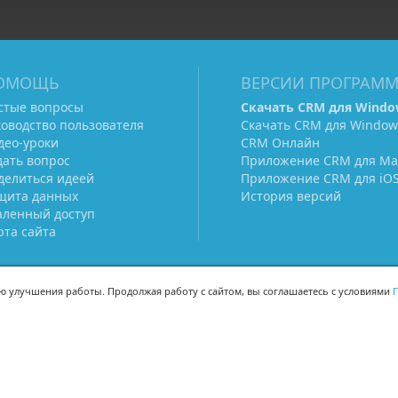
ОМОЩЬ
ВЕРСИИ ПРОГРАМ
стые вопросы
Скачать CRM для Windo
ководство пользователя
Скачать CRM для Window
део-уроки
CRM Онлайн
дать вопрос
Приложение CRM для Ma
делиться идеей
Приложение CRM для iO
щита данных
История версий
аленный доступ
рта сайта
ью улучшения работы. Продолжая работу с сайтом, вы соглашаетесь с условиями
П
МЫ В СОЦСЕТЯХ