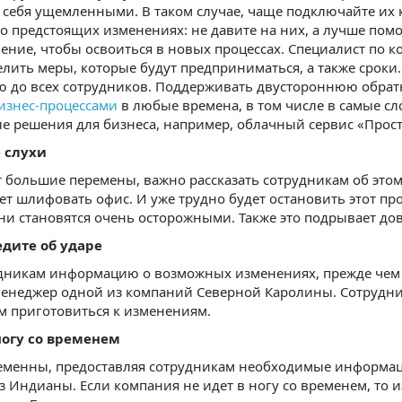
 себя ущемленными. В таком случае, чаще подключайте их 
о предстоящих изменениях: не давите на них, а лучше помо
ение, чтобы освоиться в новых процессах. Специалист по 
елить меры, которые будут предприниматься, а также сроки.
 до всех сотрудников. Поддерживать двустороннюю обратн
изнес-процессами
в любые времена, в том числе в самые с
 решения для бизнеса, например, облачный сервис «Прост
е слухи
т большие перемены, важно рассказать сотрудникам об этом
ет шлифовать офис. И уже трудно будет остановить этот про
ни становятся очень осторожными. Также это подрывает дов
едите об ударе
дникам информацию о возможных изменениях, прежде чем и
менеджер одной из компаний Северной Каролины. Сотрудн
м приготовиться к изменениям.
 ногу со временем
ременны, предоставляя сотрудникам необходимые информац
з Индианы. Если компания не идет в ногу со временем, то из