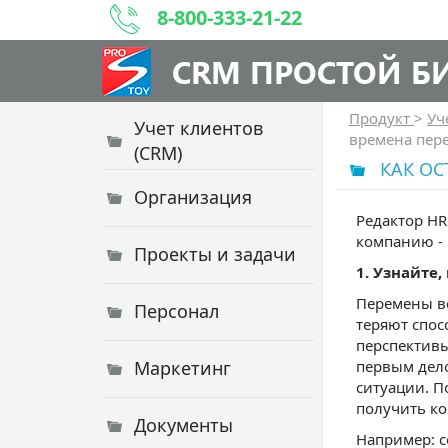
8-800-333-21-22
CRM ПРОСТОЙ Б
Продукт
>
Уч
Учет клиентов
времена пер
(CRM)
КАК ОС
Организация
Редактор HR
компанию - 
Проекты и задачи
1. Узнайте,
Перемены вс
Персонал
теряют спос
перспективы
Маркетинг
первым дело
ситуации. П
получить к
Документы
Например: с