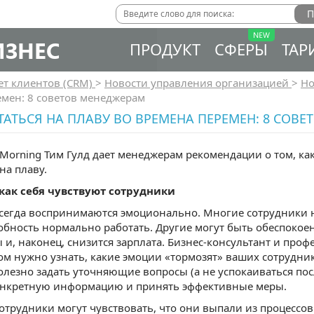
ИЗНЕС
ПРОДУКТ
СФЕРЫ
ТАР
ет клиентов (CRM)
>
Новости управления организацией
>
Но
емен: 8 советов менеджерам
ТАТЬСЯ НА ПЛАВУ ВО ВРЕМЕНА ПЕРЕМЕН: 8 СОВ
Morning Тим Гулд дает менеджерам рекомендации о том, как 
на плаву.
 как себя чувствуют сотрудники
егда воспринимаются эмоционально. Многие сотрудники н
обность нормально работать. Другие могут быть обеспокоен
 и, наконец, снизится зарплата. Бизнес-консультант и проф
м нужно узнать, какие эмоции «тормозят» ваших сотрудник
олезно задать уточняющие вопросы (а не успокаиваться посл
онкретную информацию и принять эффективные меры.
отрудники могут чувствовать, что они выпали из процессо