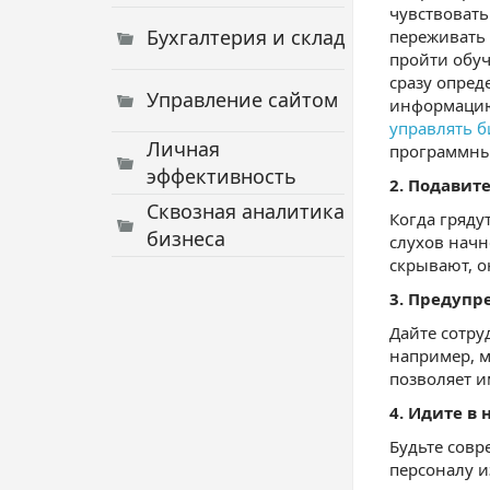
чувствовать
Бухгалтерия и склад
переживать 
пройти обуч
сразу опред
Управление сайтом
информацию
управлять б
Личная
программные
эффективность
2. Подавит
Сквозная аналитика
Когда гряду
бизнеса
слухов начн
скрывают, о
3. Предупр
Дайте сотру
например, 
позволяет и
4. Идите в
Будьте сов
персоналу и