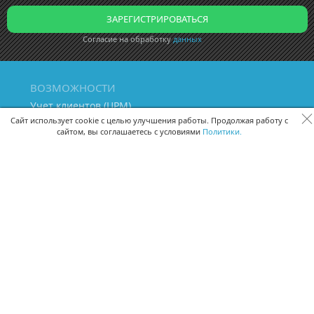
Согласие на обработку
данных
ВОЗМОЖНОСТИ
Учет клиентов (ЦРМ)
Сквозная аналитика бизнеса
Сайт использует cookie с целью улучшения работы. Продолжая работу с
сайтом, вы соглашаетесь с условиями
Политики.
Управление персоналом
Управление проектами
Документооборот
Управление складом и бухгалтерия
ПОМОЩЬ
Частые вопросы
Руководство пользователя
Видео-уроки
Задать вопрос
Поделиться идеей
Защита данных
Удаленный доступ