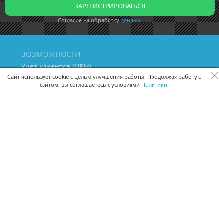
Согласие на обработку
данных
ВОЗМОЖНОСТИ
Учет клиентов (ЦРМ)
Сквозная аналитика бизнеса
Сайт использует cookie с целью улучшения работы. Продолжая работу с
сайтом, вы соглашаетесь с условиями
Политики.
Управление персоналом
Управление проектами
Документооборот
Управление складом и бухгалтерия
ПОМОЩЬ
Частые вопросы
Руководство пользователя
Видео-уроки
Задать вопрос
Поделиться идеей
Защита данных
Удаленный доступ