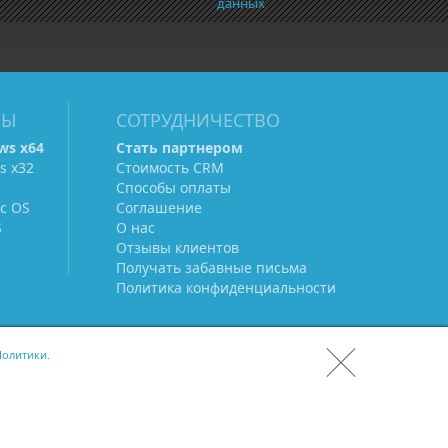
данных
МЫ
СОТРУДНИЧЕСТВО
ws х64
Стать партнером
s х32
Стоимость CRM
Способы оплаты
c OS
Соглашение
S
О нас
Отзывы клиентов
Получать забавные письма
Политика конфиденциальности
олитики.
СКАЧАТЬ CRM