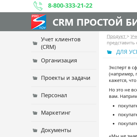
8-800-333-21-22
CRM ПРОСТОЙ Б
Продукт
>
Уч
Учет клиентов
представить 
(CRM)
ДЛЯ УС
Организация
Эксперт в с
(например, 
Проекты и задачи
кажется, чт
Но это не вс
Персонал
вам. Наприм
покупат
Маркетинг
покупат
покупат
Документы
«Мы не знае