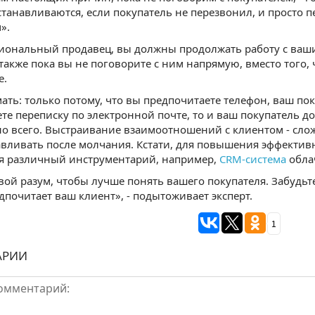
танавливаются, если покупатель не перезвонил, и просто 
».
иональный продавец, вы должны продолжать работу с ваши
а также пока вы не поговорите с ним напрямую, вместо тог
е.
мать: только потому, что вы предпочитаете телефон, ваш пок
те переписку по электронной почте, то и ваш покупатель до
о всего. Выстраивание взаимоотношений с клиентом - сло
авливать после молчания. Кстати, для повышения эффектив
ся различный инструментарий, например,
CRM-система
облач
вой разум, чтобы лучше понять вашего покупателя. Забудьте
едпочитает ваш клиент», - подытоживает эксперт.
1
АРИИ