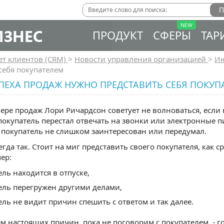
ИЗНЕС
ПРОДУКТ
СФЕРЫ
ТАР
ет клиентов (CRM)
>
Новости управления организацией
>
И
себя покупателем
ПЕХА ПРОДАЖ НУЖНО ПРЕДСТАВИТЬ СЕБЯ ПОКУП
фере продаж Лори Ричардсон советует не волноваться, если
покупатель перестал отвечать на звонки или электронные пи
о покупатель не слишком заинтересован или передумал.
егда так. Стоит на миг представить своего покупателя, как 
ер:
ель находится в отпуске,
ель перегружен другими делами,
ель не видит причин спешить с ответом и так далее.
м настоящих причин, пока не поговорим с покупателем, - г