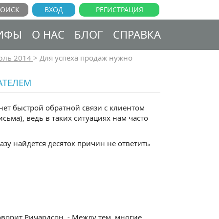
ВХОД
РЕГИСТРАЦИЯ
ИФЫ
О НАС
БЛОГ
СПРАВКА
юль 2014
>
Для успеха продаж нужно
АТЕЛЕМ
 нет быстрой обратной связи с клиентом
сьма), ведь в таких ситуациях нам часто
сразу найдется десяток причин не ответить
оворит Ричардсон. - Между тем, многие