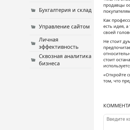
продавцы ос
Бухгалтерия и склад
покупателям
Как професс
Управление сайтом
есть идея, 
своей голов
Личная
Не стоит ду
эффективность
предпочитае
относительн
Сквозная аналитика
стоит остан
бизнеса
использует
«Откройте с
том, что пр
КОММЕНТ