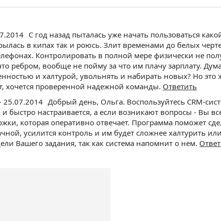
07.2014
С год назад пыталась уже начать пользоваться како
рылась в кипах так и роюсь. Злит временами до белых черт
елефонах. Контролировать в полной мере физически не полу
что ребром, вообще не пойму за что им плачу зарплату. Думае
енностью и халтурой, увольнять и набирать новых? Но это же
т, хочется проверенной надежной команды.
Ответить
- 25.07.2014
Добрый день, Ольга. Воспользуйтесь CRM-сис
 и быстро настраивается, а если возникают вопросы - Вы вс
жки, которая оперативно отвечает. Программа поможет сде
чной, усилится контроль и им будет сложнее халтурить или
ели Вашего задания, так как система напомнит о нем.
Ответ