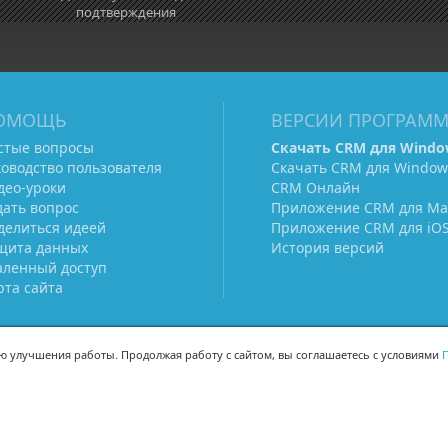
подтверждения
ОМОЩЬ
ВЕРСИИ ПРОГРАМ
стые вопросы
Скачать CRM для Windo
ководство пользователя
Скачать CRM для Window
део-уроки
CRM Онлайн
дать вопрос
Приложение CRM для Ma
делиться идеей
Приложение CRM для iO
щита данных
История версий
аленный доступ
рта сайта
ью улучшения работы. Продолжая работу с сайтом, вы соглашаетесь с условиями
П
МЫ В СОЦСЕТЯХ