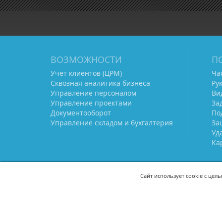
ВОЗМОЖНОСТИ
П
Учет клиентов (ЦРМ)
Ча
Сквозная аналитика бизнеса
Ру
Управление персоналом
Ви
Управление проектами
За
Документооборот
По
Управление складом и бухгалтерия
За
Уд
Ка
Сайт использует cookie с цел
СВЯЖИТЕСЬ С НАМИ