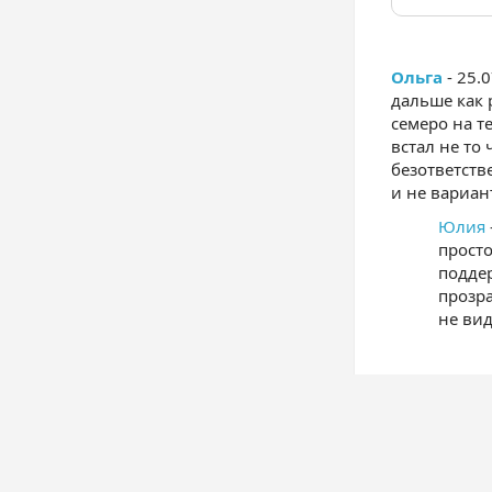
Ольга
- 25.
дальше как 
семеро на т
встал не то 
безответств
и не вариан
Юлия
просто
поддер
прозра
не вид