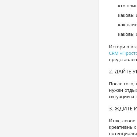
кто при
каковы 
как кли
каковы 
Историю вза
CRM «Прост
представлен
2. ДАЙТЕ 
После того,
нужен отдых
ситуации и 
3. ЖДИТЕ 
Итак, левое
креативных 
потенциальн