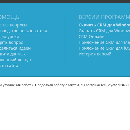
ОМОЩЬ
ВЕРСИИ ПРОГРАМ
стые вопросы
Скачать CRM для Windo
ководство пользователя
Скачать CRM для Window
део-уроки
CRM Онлайн
дать вопрос
Приложение CRM для Ma
делиться идеей
Приложение CRM для iO
щита данных
История версий
аленный доступ
рта сайта
ью улучшения работы. Продолжая работу с сайтом, вы соглашаетесь с условиями
П
МЫ В СОЦСЕТЯХ
-02