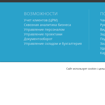
ВОЗМОЖНОСТИ
П
Учет клиентов (ЦРМ)
Ча
Сквозная аналитика бизнеса
Ру
Управление персоналом
Ви
Управление проектами
За
Документооборот
По
Управление складом и бухгалтерия
За
Уд
Ка
Сайт использует cookie с цел
СВЯЖИТЕСЬ С НАМИ
8 (800) 333-21-22
+7 (495) 233-02