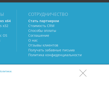
МЫ
СОТРУДНИЧЕСТВО
ws х64
Стать партнером
s х32
Стоимость CRM
Способы оплаты
c OS
Соглашение
Еще
3 человека
за последний
S
О нас
час решили попробовать CRM
Отзывы клиентов
«Простой бизнес»
Получать забавные письма
Политика конфиденциальности
олитики.
СКАЧАТЬ CRM