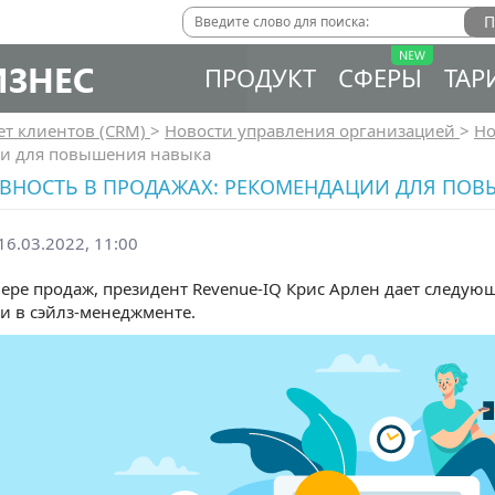
ИЗНЕС
ПРОДУКТ
СФЕРЫ
ТАР
ет клиентов (CRM)
>
Новости управления организацией
>
Но
и для повышения навыка
ИВНОСТЬ В ПРОДАЖАХ: РЕКОМЕНДАЦИИ ДЛЯ ПО
6.03.2022, 11:00
фере продаж, президент Revenue-IQ Крис Арлен дает след
и в сэйлз-менеджменте.