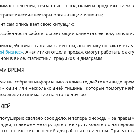
нимает решения, связанные с продажами и продвижением в
стратегические векторы организации клиента;
ент сам описывает свою ситуацию;
особенности работы организации клиента с ее покупателями
имодействия с каждым клиентом, аналитику по заказчикам
ой бизнес»
. Аналитики отдела продаж смогут работать с ак
ной в виде, статистики, графиков и диаграмм.
УМУ ВРЕМЯ
 как вы собрали информацию о клиенте, дайте команде вр
 – один или несколько дней тишины, которые помогут най
переведите внимание на что-то другое.
ИДЕЙ
 полушарие сделало свое дело, и теперь очередь – за прав
идей, главное – не отрицать и не критиковать их на первом 
ых творческих решений для работы с клиентом. Присмотри