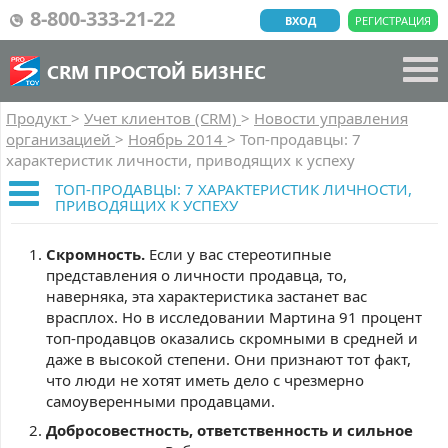
8-800-333-21-22
ВХОД
РЕГИСТРАЦИЯ
CRM ПРОСТОЙ БИЗНЕС
Продукт
>
Учет клиентов (CRM)
>
Новости управления
организацией
>
Ноябрь 2014
>
Топ-продавцы: 7
характеристик личности, приводящих к успеху
ТОП-ПРОДАВЦЫ: 7 ХАРАКТЕРИСТИК ЛИЧНОСТИ,
ПРИВОДЯЩИХ К УСПЕХУ
Скромность.
Если у вас стереотипные
представления о личности продавца, то,
наверняка, эта характеристика застанет вас
врасплох. Но в исследовании Мартина 91 процент
топ-продавцов оказались скромными в средней и
даже в высокой степени. Они признают тот факт,
что люди не хотят иметь дело с чрезмерно
самоуверенными продавцами.
Добросовестность, ответственность и сильное