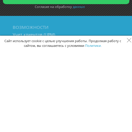
Согласие на обработку
данных
ВОЗМОЖНОСТИ
Учет клиентов (ЦРМ)
Сквозная аналитика бизнеса
Сайт использует cookie с целью улучшения работы. Продолжая работу с
сайтом, вы соглашаетесь с условиями
Политики.
Управление персоналом
Управление проектами
Документооборот
Управление складом и бухгалтерия
ПОМОЩЬ
Частые вопросы
Руководство пользователя
Видео-уроки
Задать вопрос
Поделиться идеей
Защита данных
Удаленный доступ
Карта сайта