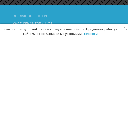
ВОЗМОЖНОСТИ
Учет клиентов (ЦРМ)
Сквозная аналитика бизнеса
Сайт использует cookie с целью улучшения работы. Продолжая работу с
сайтом, вы соглашаетесь с условиями
Политики.
Управление персоналом
Управление проектами
Документооборот
Управление складом и бухгалтерия
ПОМОЩЬ
Частые вопросы
Руководство пользователя
Видео-уроки
Задать вопрос
Поделиться идеей
Защита данных
Удаленный доступ
Карта сайта
ВЕРСИИ ПРОГРАММЫ