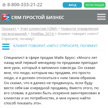
8-800-333-21-22
ВХОД
РЕГИСТРАЦИЯ
CRM ПРОСТОЙ БИЗНЕС
Продукт
>
Учет клиентов (CRM)
>
Новости управления
организацией
>
Ноябрь 2014
>
Клиент говорит «нет»?
Спросите, почему?
КЛИЕНТ ГОВОРИТ «НЕТ»? СПРОСИТЕ, ПОЧЕМУ?
Специалист в сфере продаж Майк Брукс: «Много лет
назад мой первый менеджер по продажам преподал
мне урок, который я запомнил навсегда. Он сказал
мне, что люди, которым мы продаем, это просто
люди, и я должен относиться к ним таким образом.
Он сказал, что я далеко не продвинусь, если буду
вести себя как очередной продавец. Вместо этого, по
его словам, я должен быть искренне заинтересован в
клиентах и их потребностях, и мне нужно найти
способ показать это».